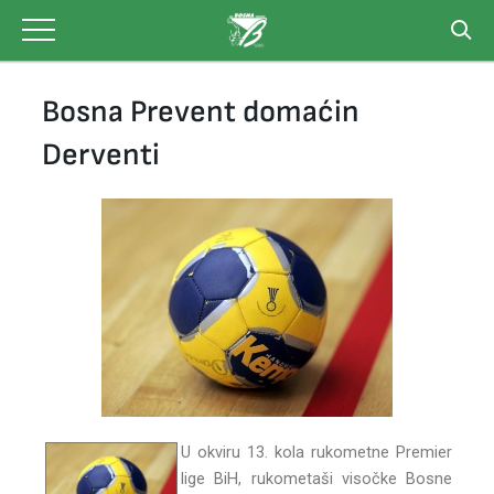
Skip
to
content
Bosna Prevent domaćin
Derventi
U okviru 13. kola rukometne Premier
lige BiH, rukometaši visočke Bosne