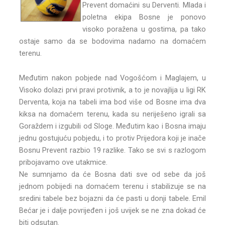
Prevent domaćini su Derventi. Mlada i
poletna ekipa Bosne je ponovo
visoko poražena u gostima, pa tako
ostaje samo da se bodovima nadamo na domaćem
terenu.
Međutim nakon pobjede nad Vogošćom i Maglajem, u
Visoko dolazi prvi pravi protivnik, a to je novajlija u ligi RK
Derventa, koja na tabeli ima bod više od Bosne ima dva
kiksa na domaćem terenu, kada su neriješeno igrali sa
Goraždem i izgubili od Sloge. Međutim kao i Bosna imaju
jednu gostujuću pobjedu, i to protiv Prijedora koji je inače
Bosnu Prevent razbio 19 razlike. Tako se svi s razlogom
pribojavamo ove utakmice.
Ne sumnjamo da će Bosna dati sve od sebe da još
jednom pobijedi na domaćem terenu i stabilizuje se na
sredini tabele bez bojazni da će pasti u donji tabele. Emil
Bećar je i dalje povrijeđen i još uvijek se ne zna dokad će
biti odsutan.