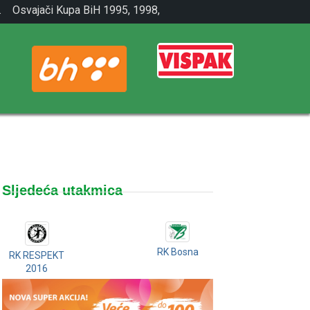
.
Osvajači Kupa BiH 1995, 1998,
2001.
Sljedeća utakmica
RK Bosna
RK RESPEKT
2016