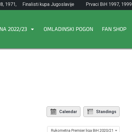
8, 1971,
Finalisti kupa Jugoslavije
Prvaci BiH 1997, 1999
1965.
NA 2022/23
OMLADINSKI POGON
FAN SHOP
Calendar
Standings
Rukometna Premijer liga BiH 2020/21