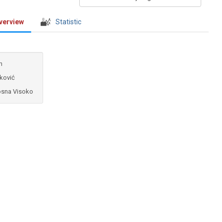
verview
Statistic
n
ković
osna Visoko