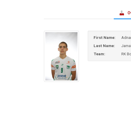
O
First Name:
Adna
Last Name:
Jama
Team:
RK B