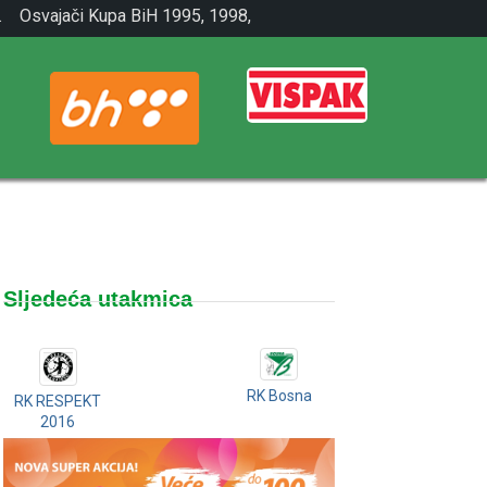
.
Osvajači Kupa BiH 1995, 1998,
2001.
Sljedeća utakmica
RK Bosna
RK RESPEKT
2016