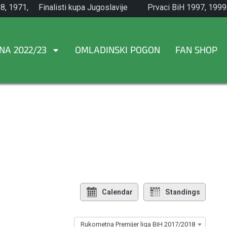
8, 1971,
Finalisti kupa Jugoslavije
Prvaci BiH 1997, 1999
1965.
NA 2022/23
OMLADINSKI POGON
FAN SHOP
Calendar
Standings
Rukometna Premijer liga BiH 2017/2018