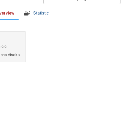
verview
Statistic
nčić
osna Visoko