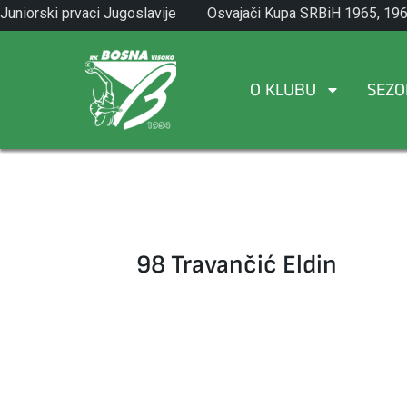
Skip
Juniorski prvaci Jugoslavije
Osvajači Kupa SRBiH 1965, 196
to
1971.
1982.
content
O KLUBU
SEZO
98 Travančić Eldin