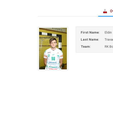
O
First Name:
Eldin
Last Name:
Trava
Team:
RK B