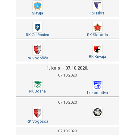
Slavija
RK Iskra
RK Gračanica
RK Sloboda
RK Krivaja
RK Vogošća
1. kolo – 07.10.2020.
07.10.2020
RK Bosna
Lokomotiva
07.10.2020
RK Vogošća
07.10.2020