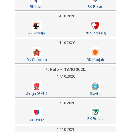
RK Iskra
RK Borac
14.10.2020
RK Krivaja
RK Sloga (D)
14.10.2020
RK Sloboda
RK Konjuh
4. kolo – 18.10.2020.
17.10.2020
Sloga (GVU)
Slavija
17.10.2020
RK Bosna
RK Borac
17.10.2020