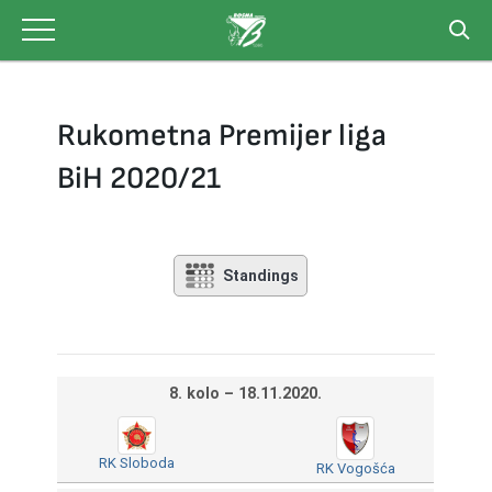
Skip
to
content
Rukometna Premijer liga
BiH 2020/21
Standings
8. kolo – 18.11.2020.
RK Sloboda
RK Vogošća