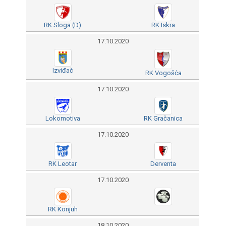
RK Sloga (D)
RK Iskra
17.10.2020
Izviđač
RK Vogošća
17.10.2020
Lokomotiva
RK Gračanica
17.10.2020
RK Leotar
Derventa
17.10.2020
RK Konjuh
18.10.2020