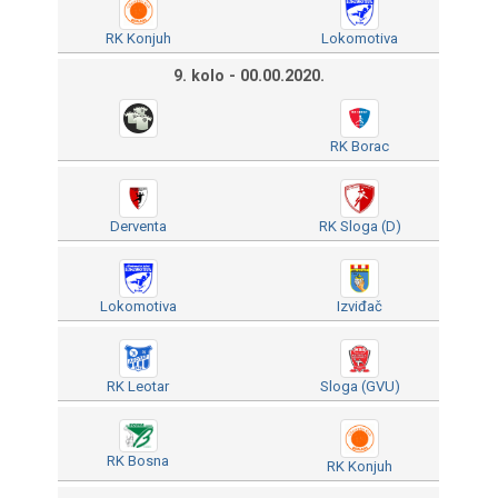
RK Konjuh
Lokomotiva
9. kolo - 00.00.2020.
RK Borac
Derventa
RK Sloga (D)
Lokomotiva
Izviđač
RK Leotar
Sloga (GVU)
RK Bosna
RK Konjuh