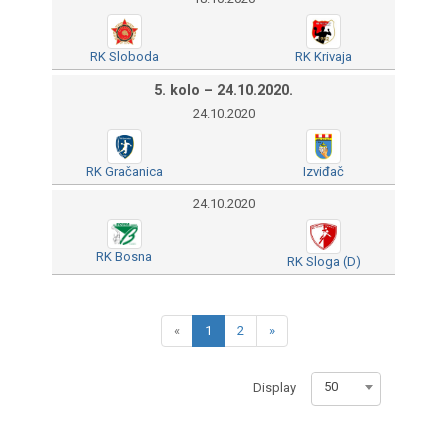
RK Sloboda
RK Krivaja
5. kolo – 24.10.2020.
24.10.2020
RK Gračanica
Izviđač
24.10.2020
RK Bosna
RK Sloga (D)
«
1
2
»
50
Display