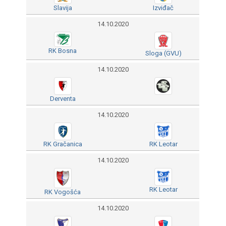
Slavija
Izviđač
14.10.2020
RK Bosna
Sloga (GVU)
14.10.2020
Derventa
14.10.2020
RK Gračanica
RK Leotar
14.10.2020
RK Leotar
RK Vogošća
14.10.2020