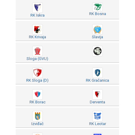
RK Bosna
RK Iskra
RK Krivaja
Slavija
Sloga (GVU)
RK Sloga (D)
RK Gračanica
RK Borac
Derventa
Izviđač
RK Leotar