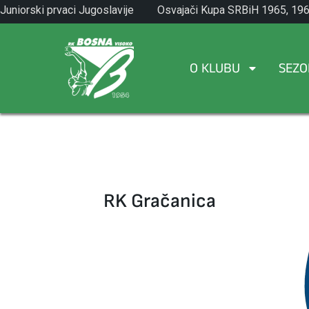
Skip
Juniorski prvaci Jugoslavije
Osvajači Kupa SRBiH 1965, 196
to
1971.
1982.
content
O KLUBU
SEZO
RK Gračanica