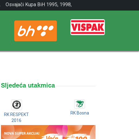
.
Osvajači Kupa BiH 1995, 1998,
2001.
Sljedeća utakmica
RK Bosna
RK RESPEKT
2016