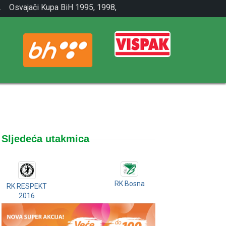
.
Osvajači Kupa BiH 1995, 1998,
2001.
Sljedeća utakmica
RK Bosna
RK RESPEKT
2016