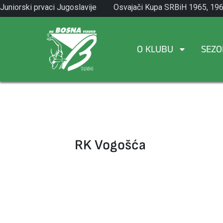
Skip
Juniorski prvaci Jugoslavije
Osvajači Kupa SRBiH 1965, 196
to
1971.
1982.
content
O KLUBU
SEZO
RK Vogošća