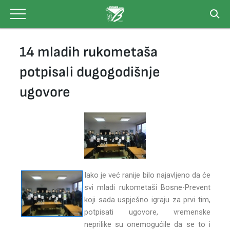
Skip
to
content
14 mladih rukometaša
potpisali dugogodišnje
ugovore
Iako je već ranije bilo najavljeno da će
svi mladi rukometaši Bosne-Prevent
koji sada uspješno igraju za prvi tim,
potpisati ugovore, vremenske
neprilike su onemogućile da se to i