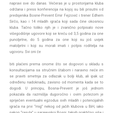
napravi sve do danas. Večeras je u prostorijama kluba
održana i press konferencija na kojoj su bili prisutni v.d
predsjenika Bosne-Prevent Emir Fejzović i trener Edhem
Sirčo, kao i 14 mladih igrača koji sada čine okosnicu
kluba. Tačno toliko njih je i zvanično potpisalo nove
višegodišnje ugovore koji se kreću od 3,5 godina za one
punoljetne, do 5 godina za one koji su još uvijek
maloljetni i koji su morali imati i potpis roditelja na
ugovoru. Svi oni će
biti plaćeni prema onome što se dogovori u skladu s
konsultacijama sa stručnim štabom i naravno neće im
se praviti smetnja za odlazak u bolji klub, ali ipak uz
određenu nadoknadu, zavisno od momenta kada se to
dogodi. U principu, Bosna-Prevent je još jednom
pokazala da razmišlja dugoročno i ovim potezom je
spriječen eventualni egzodus svih mladih i potencijalnih
igrača na prvi “mig” nekog od jačih klubova u BiH, iako
nakon “rasula” u sarajevskoj Bosni, takvih praktično više i