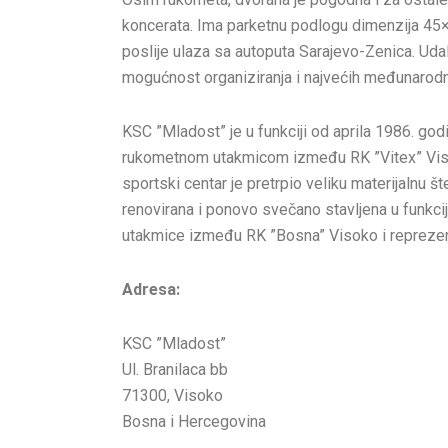
koncerata. Ima parketnu podlogu dimenzija 45×
poslije ulaza sa autoputa Sarajevo-Zenica. Uda
mogućnost organiziranja i najvećih međunarodn
KSC ”Mladost” je u funkciji od aprila 1986. go
rukometnom utakmicom između RK ”Vitex” Visok
sportski centar je pretrpio veliku materijalnu 
renovirana i ponovo svečano stavljena u funk
utakmice između RK ”Bosna” Visoko i reprezen
Adresa:
KSC ”Mladost”
Ul. Branilaca bb
71300, Visoko
Bosna i Hercegovina