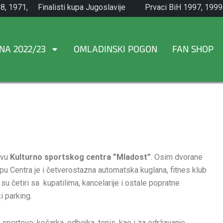
8, 1971,
Finalisti kupa Jugoslavije
Prvaci BiH 1997, 1999
1965.
NA 2022/23
OMLADINSKI POGON
FAN SHOP
avu
Kulturno sportskog centra ”Mladost”
. Osim dvorane
pu Centra je i četverostazna automatska kuglana, fitnes klub
 su četiri sa kupatilima, kancelarije i ostale popratne
ki parking.
sportove: košarka, odbojka, tenis, kao i za održavanje