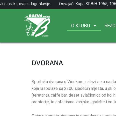
Skip
Juniorski prvaci Jugoslavije
Osvajači Kupa SRBiH 1965, 196
to
1971.
1982.
content
O KLUBU
SEZO
DVORANA
Sportska dvorana u Visokom nalazi se u sast
koja raspolaže sa 2200 sjedećih mjesta, u sklo
(teretana), caffe bar, deset svlačionica od kojih
prostorije, te asfaltirano vanjsko igralište i veli
Osim rukometa, dvorana je pogodna i za ostale 