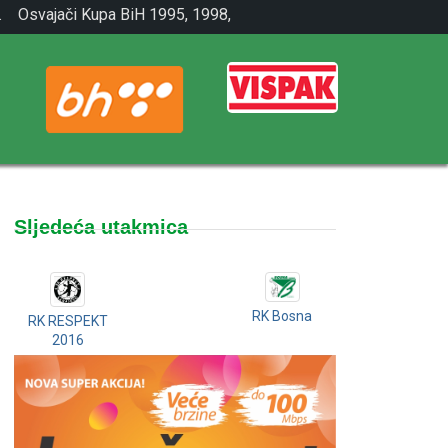
.
Osvajači Kupa BiH 1995, 1998,
2001.
Sljedeća utakmica
RK Bosna
RK RESPEKT
2016