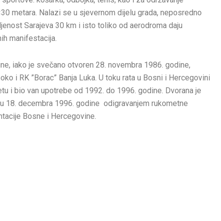
30 metara. Nalazi se u sjevernom dijelu grada, neposredno
ljenost Sarajeva 30 km i isto toliko od aerodroma daju
ih manifestacija.
dine, iako je svečano otvoren 28. novembra 1986. godine,
o i RK ”Borac” Banja Luka. U toku rata u Bosni i Hercegovini
štetu i bio van upotrebe od 1992. do 1996. godine. Dvorana je
ciju 18. decembra 1996. godine odigravanjem rukometne
tacije Bosne i Hercegovine.