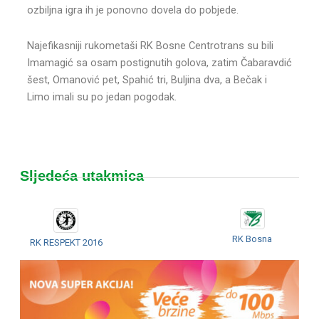
ozbiljna igra ih je ponovno dovela do pobjede.
Najefikasniji rukometaši RK Bosne Centrotrans su bili
Imamagić sa osam postignutih golova, zatim Čabaravdić
šest, Omanović pet, Spahić tri, Buljina dva, a Bečak i
Limo imali su po jedan pogodak.
Sljedeća utakmica
RK Bosna
RK RESPEKT 2016