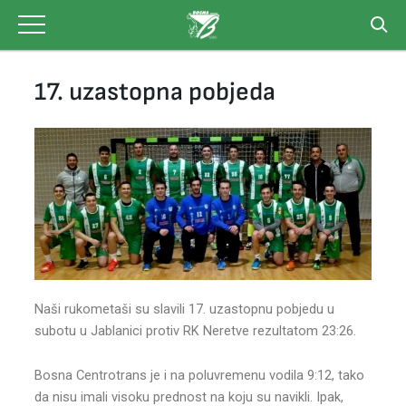
Skip
to
content
17. uzastopna pobjeda
Naši rukometaši su slavili 17. uzastopnu pobjedu u
subotu u Jablanici protiv RK Neretve rezultatom 23:26.
Bosna Centrotrans je i na poluvremenu vodila 9:12, tako
da nisu imali visoku prednost na koju su navikli. Ipak,