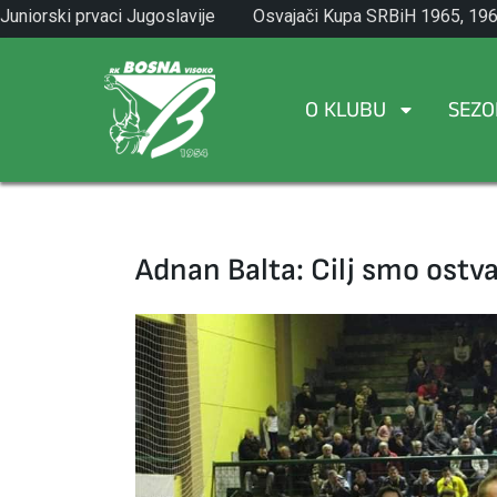
Skip
Juniorski prvaci Jugoslavije
Osvajači Kupa SRBiH 1965, 196
to
1971.
1982.
content
O KLUBU
SEZO
Adnan Balta: Cilj smo ostva