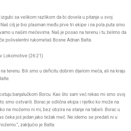
izgubi sa velikom razlikom da bi dovela u pitanje u svoj
 Naš cilj je bio plasman među prve tri ekipe i na pola puta smo.
vamo u našim mečevima. Naš je posao na terenu i tu želimo da
tiče polivalentni rukometaš Bosne Adnan Balta.
iv Lokomotive (26:21).
 na terenu. Bili smo u deficitu dobrim dijelom meča, ali na kraju
Balte.
 gostuju banjalučkom Borcu. Kao što sam već rekao mi smo svoj
to smo ostvarili. Borac je odlična ekipa i rijetko ko može na
ako ne možemo ni mi, bez obzira na stanje na tabeli. Borac u
nas čeka još jedan jako težak meč. Ne idemo se predati ni u
ožemo.”, zaključio je Balta.