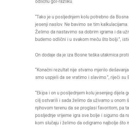
odličnu gol-razliku.
“Tako je u posljednjem kolu potrebno da Bosna 
jesenji naslov. Ne bavimo se tim kalkulacijama.
Želimo da nastavimo sa dobrim igrama i da uži
budemo odlični i u svakom meču što bolji.”, is
On dodaje da je iza Bosne teška utakmica prot
“Konačni rezultat nije stvarno mjerilo dešavanja
smo uspjeli da se vratimo i slavimo.”, riječi su 
“Ekipa i on u posljednjem kolu jesenjeg dijela
cilj ostvarili i sada želimo da uživamo u onom š
njihovom terenu da se proglasi favoritom, pa t
posljednje vrijeme igra sve bolje i sigurno da 
kom slučaju i želimo da odigramo najbolje što m