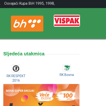
.
Osvajači Kupa BiH 1995, 1998,
2001.
Sljedeća utakmica
RK Bosna
RK RESPEKT
2016