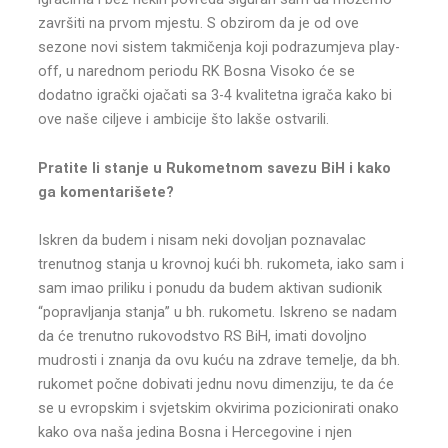
završiti na prvom mjestu. S obzirom da je od ove
sezone novi sistem takmičenja koji podrazumjeva play-
off, u narednom periodu RK Bosna Visoko će se
dodatno igrački ojačati sa 3-4 kvalitetna igrača kako bi
ove naše ciljeve i ambicije što lakše ostvarili.
Pratite li stanje u Rukometnom savezu BiH i kako
ga komentarišete?
Iskren da budem i nisam neki dovoljan poznavalac
trenutnog stanja u krovnoj kući bh. rukometa, iako sam i
sam imao priliku i ponudu da budem aktivan sudionik
“popravljanja stanja” u bh. rukometu. Iskreno se nadam
da će trenutno rukovodstvo RS BiH, imati dovoljno
mudrosti i znanja da ovu kuću na zdrave temelje, da bh.
rukomet počne dobivati jednu novu dimenziju, te da će
se u evropskim i svjetskim okvirima pozicionirati onako
kako ova naša jedina Bosna i Hercegovine i njen