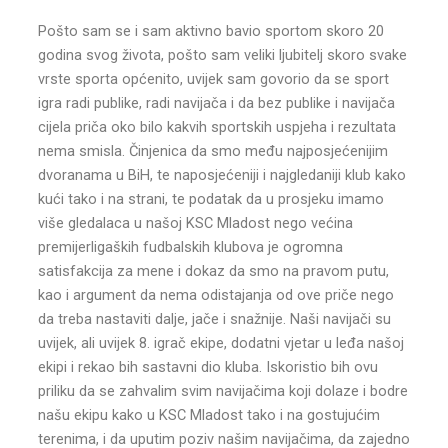
Pošto sam se i sam aktivno bavio sportom skoro 20
godina svog života, pošto sam veliki ljubitelj skoro svake
vrste sporta općenito, uvijek sam govorio da se sport
igra radi publike, radi navijača i da bez publike i navijača
cijela priča oko bilo kakvih sportskih uspjeha i rezultata
nema smisla. Činjenica da smo među najposjećenijim
dvoranama u BiH, te naposjećeniji i najgledaniji klub kako
kući tako i na strani, te podatak da u prosjeku imamo
više gledalaca u našoj KSC Mladost nego većina
premijerligaških fudbalskih klubova je ogromna
satisfakcija za mene i dokaz da smo na pravom putu,
kao i argument da nema odistajanja od ove priče nego
da treba nastaviti dalje, jače i snažnije. Naši navijači su
uvijek, ali uvijek 8. igrač ekipe, dodatni vjetar u leđa našoj
ekipi i rekao bih sastavni dio kluba. Iskoristio bih ovu
priliku da se zahvalim svim navijačima koji dolaze i bodre
našu ekipu kako u KSC Mladost tako i na gostujućim
terenima, i da uputim poziv našim navijačima, da zajedno