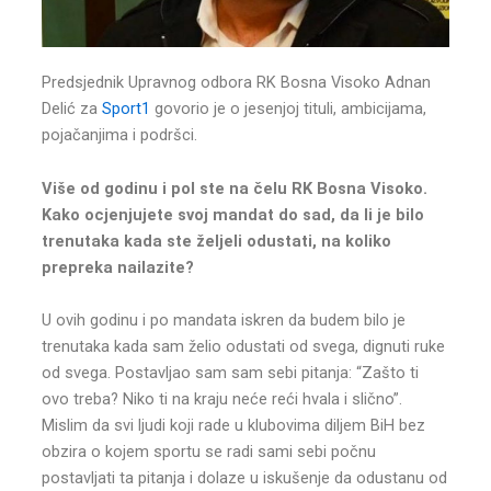
Predsjednik Upravnog odbora RK Bosna Visoko Adnan
Delić za
Sport1
govorio je o jesenjoj tituli, ambicijama,
pojačanjima i podršci.
Više od godinu i pol ste na čelu RK Bosna Visoko.
Kako ocjenjujete svoj mandat do sad, da li je bilo
trenutaka kada ste željeli odustati, na koliko
prepreka nailazite?
U ovih godinu i po mandata iskren da budem bilo je
trenutaka kada sam želio odustati od svega, dignuti ruke
od svega. Postavljao sam sam sebi pitanja: “Zašto ti
ovo treba? Niko ti na kraju neće reći hvala i slično”.
Mislim da svi ljudi koji rade u klubovima diljem BiH bez
obzira o kojem sportu se radi sami sebi počnu
postavljati ta pitanja i dolaze u iskušenje da odustanu od