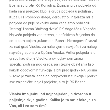
Bosna su protiv RK Konjuh iz Živinica, prva pobjeda od
kada sam preuzeo klub, a druga pobjeda u polufinalu
Kupa BiH. Posebno draga, vjerovatno i najdraža mi je
pobjeda od prije nekoliko dana kada smo pobijedili
“starog” i nama “dužnog rivala” RK Vogošća u Vogošći.
Najveća pobjeda van terena je definitivno činjenica da
smo sam pojam „rukomet u Bosni i Hercegovini“ vezali
za naš grad Visoko, za naše vjerne navijače i za našeg
najvećeg sponzora Općinu Visoko. Velika pobjeda je u
gradu kao što je Visoko, a svi uglavnom znaju
specifičnosti samog grada, pa i težine obavljanja bilo
kakvih odgovornih funkcija, a biti predsjednik RK Bosna
Visoko je zaista jedna od odgovornijih funkcija, ujediniti
sve zajedničke ideje i projekte, a to je RK Bosna.
Visoko ima jednu od najposjećenijih dvorana u
poljednje dvije godine. Kolika je to satisfakcija za
Vas, ali i za sam tim?