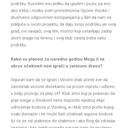
podršku. Koristim ovu priliku da uputim i poziv, pa evo
ako treba i molbu svim privrednicima Općine Visoko i
društveno odgovornim kompanijama u BiH da nam se
priključe u ovom projektu, da daju svoju podršku, jer ovaj
grad, ovi navijači, ovaj tim, momci koji ostavljaju zadnji
atom snage na terenu, i ovaj klub zaista treba vašu
podršku.
Kakvi su planovi za narednu godinu Mogu li se
ubrzo očekivati novi igrači u zelenom dresu?
Siguran sam da će igrači i stručni štab učiniti sve da
završetak sezone dočekamo na prvom mjestu i uđemo
u bolju poziciju za play-off. Klub smo koji je pokazao da
prije svega u Visokom neće dopustiti nijednoj ekipi
odnošenje bodova iz Visokog, a i klub smo protiv kojeg
svaki domaćin i ne može baš očekivati sigurne bodove.
Ići će se od utakmice do utakmice i ako Bog da zdravlja
igračima i bez nekih povreda siguran sam da možemo