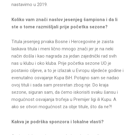
nastavimo u 2019.
Koliko vam znači naslov jesenjeg šampiona i da li
ste o tome razmišljali prije početka sezone?
Titula jesenjeg prvaka Bosne i Hercegovine je zaista
laskava titula i meni lično mnogo znači jer je na neki
način došla i kao nagrada za jedan zajednički rad svih
nas u klubu i oko kluba. Prije početka sezone UO je
postavio ciljeve, a to je izlazak u Evropu sljedeće godine i
evenutalno osvajanje Kupa BiH. Potajno sam se nadao
ovoj tituli i sada sam presretan zbog nje. Do kraja
sezone, siguran sam, da ćemo iskorisiti svaku šansu i
mogućnost osvajanja trofeja u Premijer ligi ili Kupu. A
ako se otvori mogućnost za obje titule, što da ne?!
Kakva je podrška sponzora i lokalne vlasti?