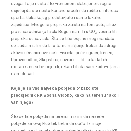
svega. To je nešto što vremenom slabi, jer prevagne
osjećaj da ste nešto korisno uradili i da radite u interesu
sporta, kluba kojeg predstavljate i same lokalne
zajednice. Mnogo je prepreka zaista na tom putu, ali uz
prave saradnike (a hvala Bogu imam ih u UO), većina tih
prepreka se savlada. Što se tiče ocjene mog mandata
do sada, mislim da bi o tome mišljenje trebali dati drugi
aktivni učesnici ove naše visočke priče (igrači, treneri,
Upravni odbor, Skupština, navijači……itd), a kada bih
morao sam sebe ocjeniti, rekao bih da sam zadovoljan s
ovim dosad.
Koja je za vas najveća pobjeda otkako ste
predsjednik RK Bosna Visoko, kako na terenu tako i
van njega?
Što se tiče pobjeda na terenu, mislim da najveće
pobjede za ovaj klub tek treba da dođu. Iz moje
perspektive dvije jako drage pobjede otkako sam dio RK