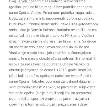
Ovaj uspjeh, postignut za relativno kratko vrijeme
(godina i po), ne bi bio moguć bez podrške sponzora i
same Općine Visoko. Pri samom početku moga rada u
klubu, zaista moram to napomenuti, ogromnu podršku
klubu kako u finansijskom smislu tako i u savjetodavnom
smislu dao je Nermin Salman i koristim ovu priliku da mu
se zahvalim za sve što je uradio za RK Bosna Visoko i
izrazim svoje žaljenje što više nije tu sa nama. Sa druge
strane želim vrlo jasno i otvoreno reći da RK Bosna
Visoko nije nikada imala jaču podršku u finansijskom
smislu, te u smislu obezbijeđenja optimalnih i normalnih
uslova za rad i treninge od strane Općine Visoko, te
ohrabruje činjenica da ćemo i u 2019. godini imati još
jaču i bolju podršku općinske načelnice Amre Babić i
same Općine. Također, ogormnu zahvalnost dugujem i
svim privrednicima iz Visokog, te privrednim subjektima
van naše općine (a nije ih mali broj) koji su prepoznali
jedan ozbiljan sportski projekat sa jasnim vizijama i
ciljevima i u tom smislu pružili i pružaju nam i dalje