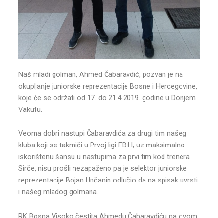
Naš mladi golman, Ahmed Čabaravdić, pozvan je na
okupljanje juniorske reprezentacije Bosne i Hercegovine,
koje će se održati od 17. do 21.4.2019. godine u Donjem
Vakufu.
Veoma dobri nastupi Čabaravdića za drugi tim našeg
kluba koji se takmiči u Prvoj ligi FBiH, uz maksimalno
iskorištenu šansu u nastupima za prvi tim kod trenera
Sirče, nisu prošli nezapaženo pa je selektor juniorske
reprezentacije Bojan Unčanin odlučio da na spisak uvrsti
i našeg mladog golmana.
RK Bosna Visoko čestita Ahmedu Čabaravdiću na ovom