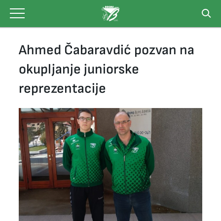
Skip
to
content
Ahmed Čabaravdić pozvan na
okupljanje juniorske
reprezentacije