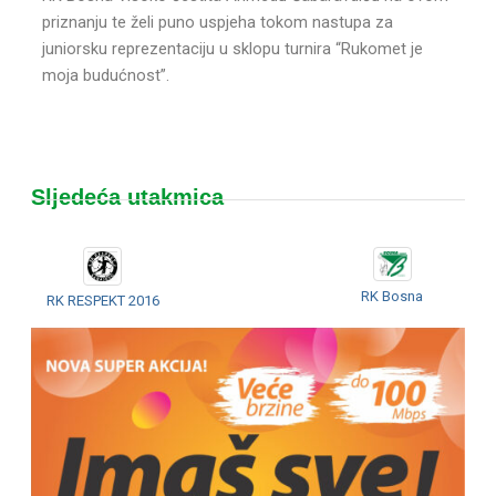
priznanju te želi puno uspjeha tokom nastupa za
juniorsku reprezentaciju u sklopu turnira “Rukomet je
moja budućnost”.
Sljedeća utakmica
RK Bosna
RK RESPEKT 2016