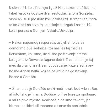
U okviru 21. kola Premijer lige BiH za rukometaš lider na
tabeli visočka gostuje dvanaestoplasiranom Goraždu.
Visočani su u prošlom kolu deklasirali Derventu sa 39:24,
te se vratili na prvo mjesto, koje su izgubili nakon 19.
kola i poraza u Gornjem Vakufu/Uskoplju.
– Nakon napornog rasporeda, uspjeli smo da se
odmorimo ove sedmice. Iza nas je i taj meč sa
Derventom, koji smo, uz dužno poštovanje prema
kolegama iz Dervente, lagano dobili. Trebao nam je taj
meč da bismo vratili samopouzdanje, kaže srednji bek
Bosne Adnan Balta, koji se osvrnuo na gostovanje
Bosne u Goraždu.
– Znamo da je Goraždu svaki meč i svaki bod vrlo važan,
ali isto tako je i nama. Doduše, oni se bore za opstanak,
a mi za prvo mjesto. Realnost je da smo favoriti, jer
idemo kao lideri, ali moramo od prve do posljednje