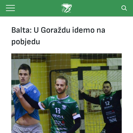
Skip
to
content
Balta: U Goraždu idemo na
pobjedu