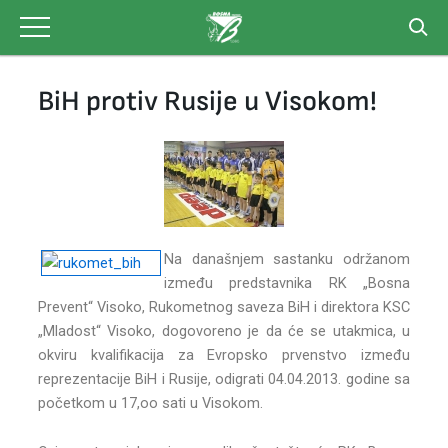
Skip
to
content
BiH protiv Rusije u Visokom!
Na današnjem sastanku održanom
između predstavnika RK „Bosna
Prevent“ Visoko, Rukometnog saveza BiH i direktora KSC
„Mladost“ Visoko, dogovoreno je da će se utakmica, u
okviru kvalifikacija za Evropsko prvenstvo između
reprezentacije BiH i Rusije, odigrati 04.04.2013. godine sa
početkom u 17,oo sati u Visokom.