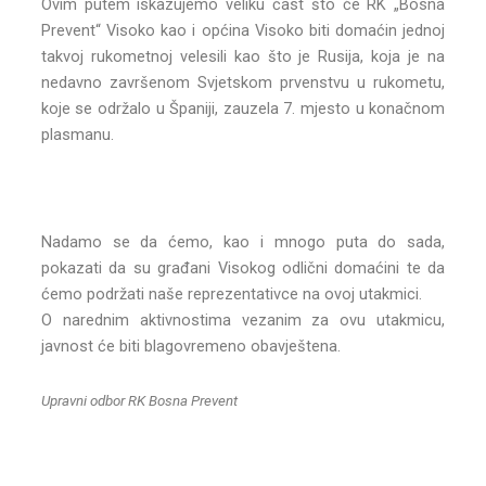
Ovim putem iskazujemo veliku čast što će RK „Bosna
Prevent“ Visoko kao i općina Visoko biti domaćin jednoj
takvoj rukometnoj velesili kao što je Rusija, koja je na
nedavno završenom Svjetskom prvenstvu u rukometu,
koje se održalo u Španiji, zauzela 7. mjesto u konačnom
plasmanu.
Nadamo se da ćemo, kao i mnogo puta do sada,
pokazati da su građani Visokog odlični domaćini te da
ćemo podržati naše reprezentativce na ovoj utakmici.
O narednim aktivnostima vezanim za ovu utakmicu,
javnost će biti blagovremeno obavještena.
Upravni odbor RK Bosna Prevent