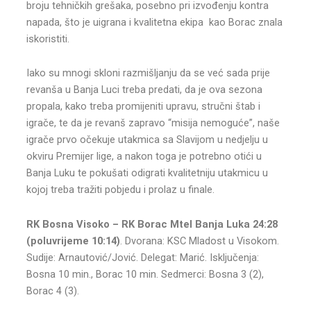
broju tehničkih grešaka, posebno pri izvođenju kontra
napada, što je uigrana i kvalitetna ekipa kao Borac znala
iskoristiti.
Iako su mnogi skloni razmišljanju da se već sada prije
revanša u Banja Luci treba predati, da je ova sezona
propala, kako treba promijeniti upravu, stručni štab i
igrače, te da je revanš zapravo “misija nemoguće”, naše
igrače prvo očekuje utakmica sa Slavijom u nedjelju u
okviru Premijer lige, a nakon toga je potrebno otići u
Banja Luku te pokušati odigrati kvalitetniju utakmicu u
kojoj treba tražiti pobjedu i prolaz u finale.
RK Bosna Visoko – RK Borac Mtel Banja Luka 24:28
(poluvrijeme 10:14)
. Dvorana: KSC Mladost u Visokom.
Sudije: Arnautović/Jović. Delegat: Marić. Isključenja:
Bosna 10 min., Borac 10 min. Sedmerci: Bosna 3 (2),
Borac 4 (3).