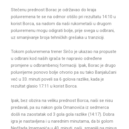
Stečenu prednost Borac je održavao do kraja
poluvremena te se na odmor otišlo pri rezultatu 14:10 u
korist Borca, sa nadom da naši rukometaši u drugom
poluvremenu mogu odigrati bolje, prije svega u odbrani,
uz smanjivanje broja tehničkih grešaka u tranziciji.
Tokom poluvremena trener Sirčo je ukazao na propuste
u odbrani kod naših igrača te napravio određene
promjene u odbrambenoj formaciji. Ipak, Borac je drugo
poluvrijeme ponovo bolje otvorio pa su tako Banjalučani
već u 33. minuti poveli sa 6 golova razlike, kada je
rezultat glasio 17:11 u korist Borca.
Ipak, bez obzira na veliku prednost Borca, naši se nisu
predavali, pa su nakon gola Omanovića iz sedmerca
došli na zaostatak od 3 gola gola razlike (14:17). Dobra
igra je nastavljena i u narednim minutama, da bi golom
Nedžada Imamagića u 40. minuti, naši smanjili na minus