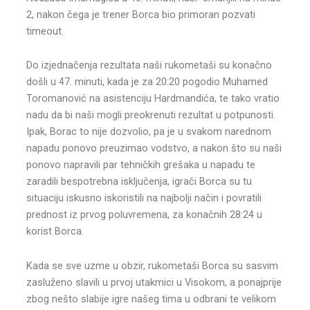
2, nakon čega je trener Borca bio primoran pozvati
timeout.
Do izjednačenja rezultata naši rukometaši su konačno
došli u 47. minuti, kada je za 20:20 pogodio Muhamed
Toromanović na asistenciju Hardmandića, te tako vratio
nadu da bi naši mogli preokrenuti rezultat u potpunosti.
Ipak, Borac to nije dozvolio, pa je u svakom narednom
napadu ponovo preuzimao vodstvo, a nakon što su naši
ponovo napravili par tehničkih grešaka u napadu te
zaradili bespotrebna isključenja, igrači Borca su tu
situaciju iskusno iskoristili na najbolji način i povratili
prednost iz prvog poluvremena, za konačnih 28:24 u
korist Borca.
Kada se sve uzme u obzir, rukometaši Borca su sasvim
zasluženo slavili u prvoj utakmici u Visokom, a ponajprije
zbog nešto slabije igre našeg tima u odbrani te velikom