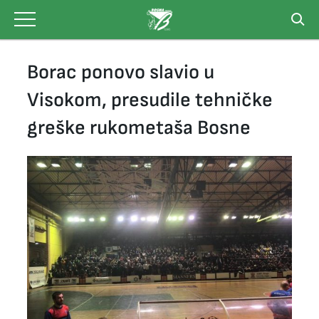
Skip
to
content
Borac ponovo slavio u
Visokom, presudile tehničke
greške rukometaša Bosne