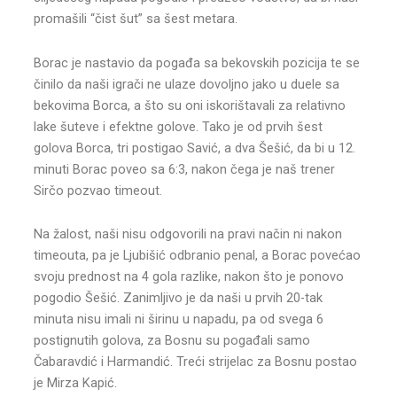
promašili “čist šut” sa šest metara.
Borac je nastavio da pogađa sa bekovskih pozicija te se
činilo da naši igrači ne ulaze dovoljno jako u duele sa
bekovima Borca, a što su oni iskorištavali za relativno
lake šuteve i efektne golove. Tako je od prvih šest
golova Borca, tri postigao Savić, a dva Šešić, da bi u 12.
minuti Borac poveo sa 6:3, nakon čega je naš trener
Sirčo pozvao timeout.
Na žalost, naši nisu odgovorili na pravi način ni nakon
timeouta, pa je Ljubišić odbranio penal, a Borac povećao
svoju prednost na 4 gola razlike, nakon što je ponovo
pogodio Šešić. Zanimljivo je da naši u prvih 20-tak
minuta nisu imali ni širinu u napadu, pa od svega 6
postignutih golova, za Bosnu su pogađali samo
Čabaravdić i Harmandić. Treći strijelac za Bosnu postao
je Mirza Kapić.