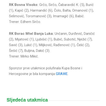
RK Bosna Visoko:
Grčo, Sirčo, Čabaravdić K. (5), Burić
(1), Kapić (2), Harmandić (6), Čolo, Balta, Omanović (1),
Selimović, Toromanović (3), Imamagić (6), Babić.
Trener: Edhem Sirčo.
RK Borac Mtel Banja Luka:
Unčanin, Durđević, Daničić
(2), Mijatović (1), Ljubišić (1), Bubić, Subotić, Nježić (7),
Savić (3), Lukić (1), Miljković, Rađenović (1), Čelić (2),
Šešić (7), Buljina, Dakić (3).
Trener: Mirko Mikić.
Sponzor prve utakmice polufinala Kupa Bosne i
Hercegovine je bila kompanija
GRAWE
.
Sljedeća utakmica