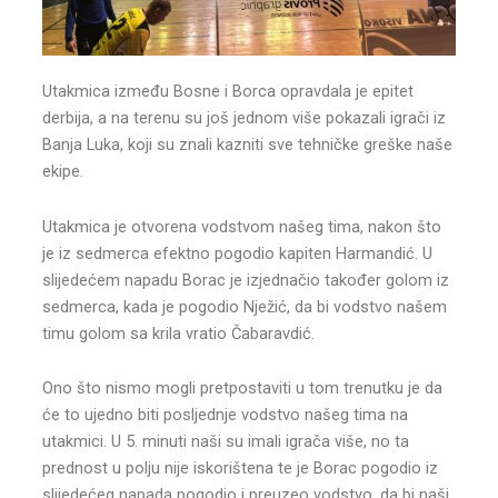
Utakmica između Bosne i Borca opravdala je epitet
derbija, a na terenu su još jednom više pokazali igrači iz
Banja Luka, koji su znali kazniti sve tehničke greške naše
ekipe.
Utakmica je otvorena vodstvom našeg tima, nakon što
je iz sedmerca efektno pogodio kapiten Harmandić. U
slijedećem napadu Borac je izjednačio također golom iz
sedmerca, kada je pogodio Nježić, da bi vodstvo našem
timu golom sa krila vratio Čabaravdić.
Ono što nismo mogli pretpostaviti u tom trenutku je da
će to ujedno biti posljednje vodstvo našeg tima na
utakmici. U 5. minuti naši su imali igrača više, no ta
prednost u polju nije iskorištena te je Borac pogodio iz
slijedećeg napada pogodio i preuzeo vodstvo, da bi naši