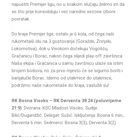
napustiti Premijer ligu, no u svakom slučaju želimo im da
se što prije konsoliduju i već naredne sezone izbore
povratak.
Do kraja Premijer lige, ostalo je 6 kola, od čega naši
rukometaši idu na 3 gostovanja (Goražde, Zrinjski,
Lokomotiva), dok u Visokom dočekuju Vogošću,
Gračanicu i Borac, nakon čega slijedi play-off završnica.
Naša ekipa i Gračanica u samu završnicu ulaze sa istim
brojem bodova, no za prvo mjesto će se sigurno boriti i
banjalučki Borac. Idemo od utakmice do utakmice,
podržimo naše rukometaše do kraja, zaslužili su!
RK Bosna Visoko – RK Derventa 39:24 (poluvrijeme
21:9)
. Dvorana: KSC Mladost Visoko. Sudije:
Bilić/Dugandžić. Delegat: Sušić. Isključenja: Bosna 6 min.,
Derventa 6 min. Sedmerci: Bosna 3(3), Derventa 3(2).