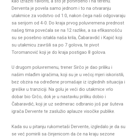
kao izraziti favoriti, a što je potvrđeno i na terenu.
Derventa je povela samo jednom i to na otvaranju
utakmice za vodstvo od 1:0, nakon čega naši odgovaraju
sa serijom od 4-0. Do kraja prvog poluvremena prednost
našeg tima povećala se na 12 razlike, a sa efikasnošću
su se posebno istakla naša krila, Čabaravdić i Kapić koji
su utakmicu završili sa po 7 golova, te pivot
Toromanović koji je do kraja postigao 8 golova.
U drugom poluvremenu, trener Sirčo je dao priliku i
našim mlađim igračima, koji su je u većoj mjeri iskoristili,
bez obzira na određene promašaje iz izglednih situacija i
greške u tranziciji. Na golu je veći dio utakmice vrlo
dobar bio Grčo, dok je u nastavku priliku dobio i
Čabaravdić, koji je uz sedmerac odbranio još par šuteva
igrača Dervente te zaslužio aplauze visočke publike.
Kada su u pitanju rukometaši Dervente, izgledalo je da su
se već pomirili sa činjenicom da će na kraju sezone