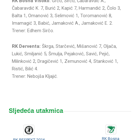
RK Bosna Visoko:
Grčo, Sirčo, Čabaravdić A.,
Čabaravdić K. 7, Burić 2, Kapić 7, Harmandić 2, Čolo 3,
Balta 1, Omanović 3, Selimović 1, Toromanović 8,
Imamagić 3, Babić, Jamaković A., Jamaković E. 2.
Trener: Edhem Sirčo.
RK Derventa:
Škrga, Starčević, Mišanović 7, Oljača,
Lukić, Smiljanić 5, Šmulja, Pejaković, Savić, Pejić,
Milinković 2, Dragičević 1, Zemunović 4, Stanković 1,
Ristić, Bilić 4.
Trener: Nebojša Kljajić.
Sljedeća utakmica
RK Bosna
RK RESPEKT 2016