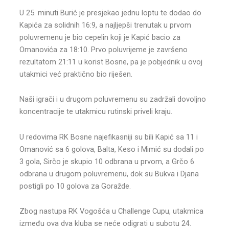
U 25. minuti Burić je presjekao jednu loptu te dodao do
Kapića za solidnih 16:9, a najljepši trenutak u prvom
poluvremenu je bio cepelin koji je Kapić bacio za
Omanovića za 18:10. Prvo poluvrijeme je završeno
rezultatom 21:11 u korist Bosne, pa je pobjednik u ovoj
utakmici već praktično bio riješen.
Naši igrači i u drugom poluvremenu su zadržali dovoljno
koncentracije te utakmicu rutinski priveli kraju.
U redovima RK Bosne najefikasniji su bili Kapić sa 11 i
Omanović sa 6 golova, Balta, Keso i Mimić su dodali po
3 gola, Sirčo je skupio 10 odbrana u prvom, a Grčo 6
odbrana u drugom poluvremenu, dok su Bukva i Djana
postigli po 10 golova za Goražde.
Zbog nastupa RK Vogošća u Challenge Cupu, utakmica
između ova dva kluba se neće odigrati u subotu 24.