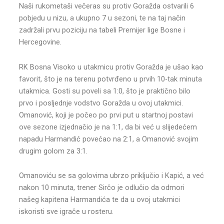
Naši rukometaši večeras su protiv Goražda ostvarili 6
pobjedu u nizu, a ukupno 7 u sezoni, te na taj način
zadržali prvu poziciju na tabeli Premijer lige Bosne i
Hercegovine.
RK Bosna Visoko u utakmicu protiv Goražda je ušao kao
favorit, što je na terenu potvrđeno u prvih 10-tak minuta
utakmica. Gosti su poveli sa 1:0, što je praktično bilo
prvo i posljednje vodstvo Goražda u ovoj utakmici.
Omanović, koji je počeo po prvi put u startnoj postavi
ove sezone izjednačio je na 1:1, da bi već u slijedećem
napadu Harmandić povećao na 2:1, a Omanović svojim
drugim golom za 3:1.
Omanoviću se sa golovima ubrzo priključio i Kapić, a već
nakon 10 minuta, trener Sirčo je odlučio da odmori
našeg kapitena Harmandića te da u ovoj utakmici
iskoristi sve igrače u rosteru.