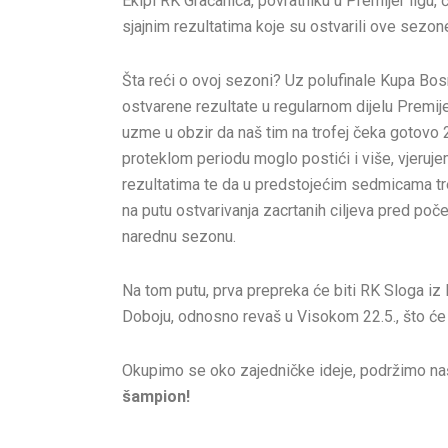
Ekipi RK Gračanica, povratniku u Premijer ligu
sjajnim rezultatima koje su ostvarili ove sezon
Šta reći o ovoj sezoni? Uz polufinale Kupa Bosn
ostvarene rezultate u regularnom dijelu Premij
uzme u obzir da naš tim na trofej čeka gotovo 2
proteklom periodu moglo postići i više, vjeru
rezultatima te da u predstojećim sedmicama t
na putu ostvarivanja zacrtanih ciljeva pred p
narednu sezonu.
Na tom putu, prva prepreka će biti RK Sloga iz D
Doboju, odnosno revaš u Visokom 22.5., što će 
Okupimo se oko zajedničke ideje, podržimo naš
šampion!