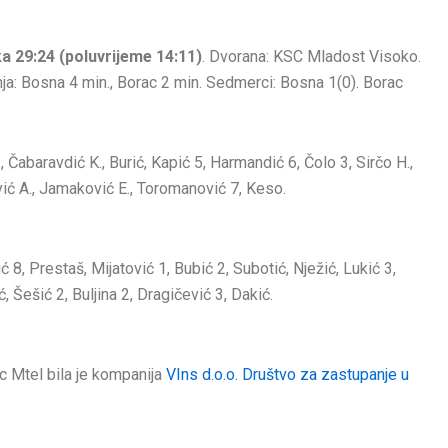
a 29:24 (poluvrijeme 14:11)
. Dvorana: KSC Mladost Visoko.
enja: Bosna 4 min., Borac 2 min. Sedmerci: Bosna 1(0). Borac
, Čabaravdić K., Burić, Kapić 5, Harmandić 6, Čolo 3, Sirčo H.,
ć A., Jamaković E., Toromanović 7, Keso.
 8, Prestaš, Mijatović 1, Bubić 2, Subotić, Nježić, Lukić 3,
, Šešić 2, Buljina 2, Dragičević 3, Dakić.
 Mtel bila je kompanija
VIns d.o.o. Društvo za zastupanje u