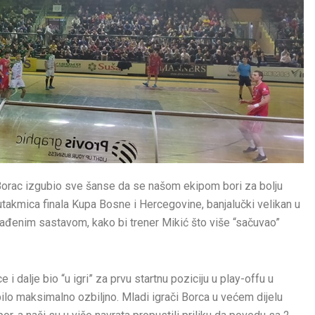
 Borac izgubio sve šanse da se našom ekipom bori za bolju
 utakmica finala Kupa Bosne i Hercegovine, banjalučki velikan u
đenim sastavom, kako bi trener Mikić što više “sačuvao”
i dalje bio “u igri” za prvu startnu poziciju u play-offu u
ilo maksimalno ozbiljno. Mladi igrači Borca u većem dijelu