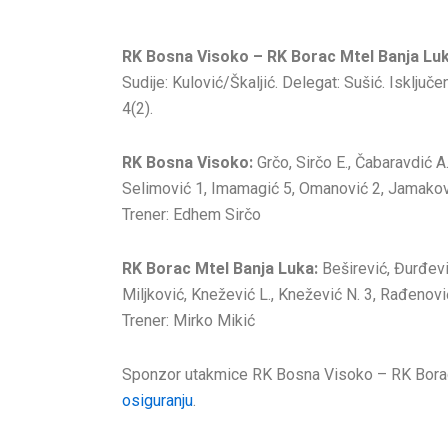
RK Bosna Visoko – RK Borac Mtel Banja Luk
Sudije: Kulović/Škaljić. Delegat: Sušić. Isključ
4(2).
RK Bosna Visoko:
Grčo, Sirčo E., Čabaravdić A.
Selimović 1, Imamagić 5, Omanović 2, Jamakovi
Trener: Edhem Sirčo
RK Borac Mtel Banja Luka:
Beširević, Đurđević
Miljković, Knežević L., Knežević N. 3, Rađenović
Trener: Mirko Mikić
Sponzor utakmice RK Bosna Visoko – RK Borac
osiguranju
.