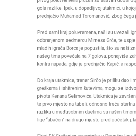
prvog poluvremena pružali su sasvim dobar otpor
gola razlike. Ipak, u dopadljivoj utakmici, u kojo
prednjačio Muhamed Toromanović, zbog čega je 
Pred sami kraj poluvremena, naši su uvezali igru
odbranjenom sedmercu Mirnesa Grče, te uspjeli 
mladih igrača Borca je popustila, što su naši z
našeg tima povećala na 7 golova, ponajviše zahv
kontra napada, gdje je prednjačio Kapić, a rasp
Do kraja utakmice, trener Sirčo je priliku dao i
greškama i ishitrenim šutevima, mogu se izdv
pivota Kenana Selimovića. Utakmica je završen
te prvo mjesto na tabeli, odnosno treću startnu
razliku u međusobnim duelima sa našim timom,
lige “ubačen” na drugo mjesto pred početak pla