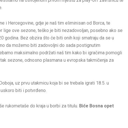
, čestitamo na osvojenom prvom mjestu za play-off završnicu te
e.
e i Hercegovine, gdje je naš tim eliminisan od Borca, te
er lige ove sezone, teško je biti nezadovoljan, posebno ako se
0 godina. Bez obzira što će biti onih koji smatraju da se u
jemo da možemo biti zadovoljni do sada postignutim
rebamo maksimalno podržati naš tim kako bi igračima pomogli
očetak sezone, odnosno plasmana u evropska takmičenja za
oboja, uz prvu utakmicu koja bi se trebala igrati 18.5. u
uskoro biti i potvrđeno.
e rukometaše do kraja u borbi za titulu.
Biće Bosna opet