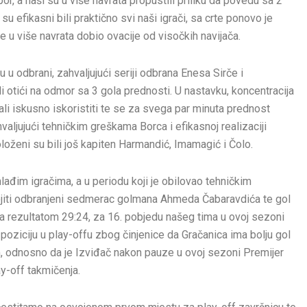
, a naši su u više navrata propustili priliku da povedu sa 2
j su efikasni bili praktično svi naši igrači, sa crte ponovo je
u više navrata dobio ovacije od visočkih navijača.
 u odbrani, zahvaljujući seriji odbrana Enesa Sirče i
otići na odmor sa 3 gola prednosti. U nastavku, koncentracija
nali iskusno iskoristiti te se za svega par minuta prednost
aljujući tehničkim greškama Borca i efikasnoj realizaciji
oloženi su bili još kapiten Harmandić, Imamagić i Čolo.
 mlađim igračima, a u periodu koji je obilovao tehničkim
ojiti odbranjeni sedmerac golmana Ahmeda Čabaravdića te gol
a rezultatom 29:24, za 16. pobjedu našeg tima u ovoj sezoni
 poziciju u play-offu zbog činjenice da Gračanica ima bolju gol
 odnosno da je Izviđač nakon pauze u ovoj sezoni Premijer
y-off takmičenja.