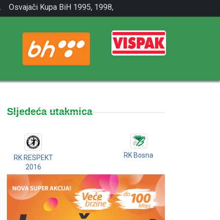
.
Osvajači Kupa BiH 1995, 1998,
2001.
Sljedeća utakmica
RK Bosna
RK RESPEKT
2016