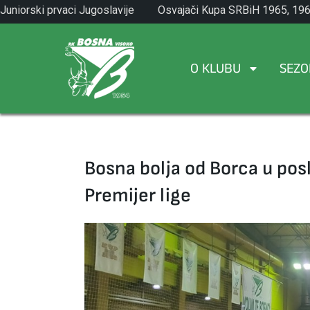
Skip
Juniorski prvaci Jugoslavije
Osvajači Kupa SRBiH 1965, 196
to
1971.
1982.
content
O KLUBU
SEZO
Bosna bolja od Borca u pos
Premijer lige