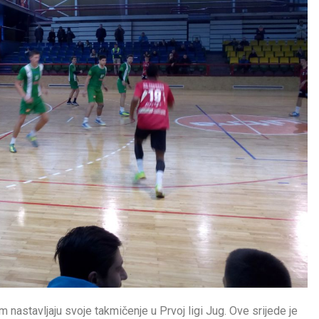
astavljaju svoje takmičenje u Prvoj ligi Jug. Ove srijede je