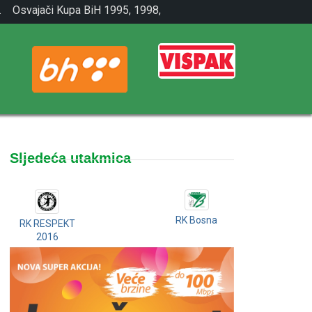
.
Osvajači Kupa BiH 1995, 1998,
2001.
Sljedeća utakmica
RK Bosna
RK RESPEKT
2016