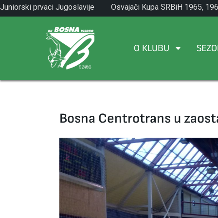
Skip
Juniorski prvaci Jugoslavije
Osvajači Kupa SRBiH 1965, 196
to
1971.
1982.
content
O KLUBU
SEZO
Bosna Centrotrans u zaosta