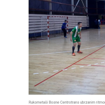
Rukometaši Bosne Centrotrans ubrzanim ritmom n