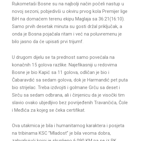
Rukometaši Bosne su na najbolji način počeli nastup u
novoj sezoni, pobjedivši u okviru prvog kola Premijer lige
BiH na domaćem terenu ekipu Maglaja sa 36:21(16:10).
Samo prvih desetak minuta su gosti držal priključak, a
onda je Bosna pojačala ritam i već na poluvremenu je
bilo jasno da će upisati prvi trijumf.
U drugom dijelu se ta prednost samo povećala na
konačnih 15 golova razlike. Najefikasniji u redovima
Bosne je bio Kapić sa 11 golova, odličan je bio i
Čabaravdić sa sedam golova, dok je Harmandić pet puta
bio strijelac. Treba izdvojiti i golmane Grču sa deset i
Sirču sa sedam odbrana, ali i činjenicu da je visočki tim
slavio ovako ubjedljivo bez povrijeđenih Travančića, Čole
i Međića za kojeg se čeka certifikat.
Ova utakmica je bila i humanitarnog karaktera i posjeta
na tribinama KSC ”Mladost” je bila veoma dobra,
zahvaljujući kojoj je skupljeno 6.090 KM pa se iz RK