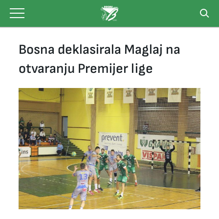
Skip
to
content
Bosna deklasirala Maglaj na
otvaranju Premijer lige