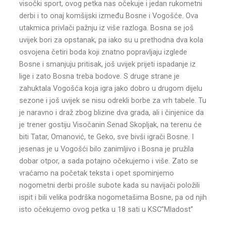
visočki sport, ovog petka nas očekuje i jedan rukometni
derbi i to onaj komšijski između Bosne i Vogošće. Ova
utakmica privlači pažnju iz više razloga. Bosna se još
uvijek bori za opstanak, pa iako su u prethodna dva kola
osvojena četiri boda koji znatno popravljaju izglede
Bosne i smanjuju pritisak, još uvijek prijeti ispadanje iz
lige i zato Bosna treba bodove. S druge strane je
zahuktala Vogošća koja igra jako dobro u drugom dijelu
sezone i još uvijek se nisu odrekli borbe za vrh tabele. Tu
je naravno i draž zbog blizine dva grada, ali i činjenice da
je trener gostiju Visočanin Senad Skopljak, na terenu će
biti Tatar, Omanović, te Geko, sve bivši igrači Bosne. I
jesenas je u Vogošći bilo zanimljivo i Bosna je pružila
dobar otpor, a sada potajno očekujemo i više. Zato se
vraćamo na početak teksta i opet spominjemo
nogometni derbi prošle subote kada su navijači položili
ispit i bili velika podrška nogometašima Bosne, pa od njih
isto očekujemo ovog petka u 18 sati u KSC”Mladost”