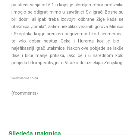
pa slijedi serija od 6:1 u kojoj je slomljen otpor protivnika
i moglo se odigrati mirno u završnici. Svi igrači Bosne su
bili dobri, ali ipak treba izdvojiti odbrane Žige kada se
utakmica „lomila“, zatim nekoliko vezanih golova Mimića
i Skopljaka koji je preuzeo odgovornost kod sedmeraca,
te vrlo dobar nastup Geke i Hurema koji je bio i
najefikasniji igrač utakmice. Nakon ove pobjede se lakše
diše i biće manje pritiska, iako će i u narednom kolu
pobjeda biti imperativ, jer u Visoko dolazi ekipa Zrinjskog.
www.visoko.co.ba
{fcomments}
Sljedeća utakmica