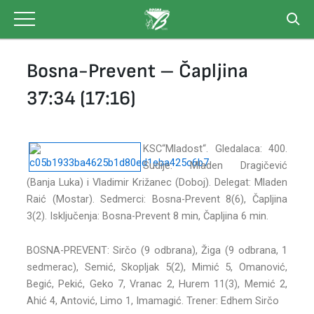
Skip
to
content
Bosna-Prevent – Čapljina
37:34 (17:16)
KSC“Mladost“. Gledalaca: 400.
Sudije: Mladen Dragičević
(Banja Luka) i Vladimir Križanec (Doboj). Delegat: Mladen
Raić (Mostar). Sedmerci: Bosna-Prevent 8(6), Čapljina
3(2). Isključenja: Bosna-Prevent 8 min, Čapljina 6 min.
BOSNA-PREVENT: Sirčo (9 odbrana), Žiga (9 odbrana, 1
sedmerac), Semić, Skopljak 5(2), Mimić 5, Omanović,
Begić, Pekić, Geko 7, Vranac 2, Hurem 11(3), Memić 2,
Ahić 4, Antović, Limo 1, Imamagić. Trener: Edhem Sirčo