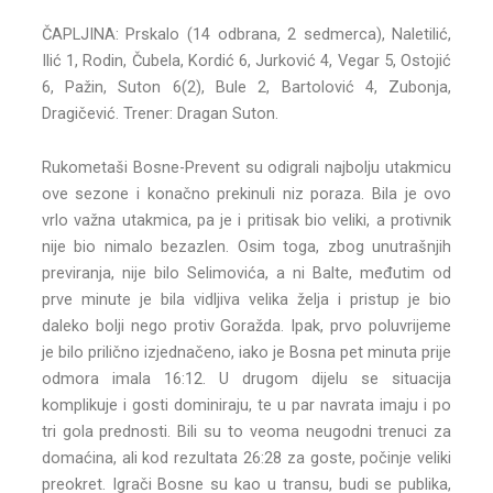
ČAPLJINA: Prskalo (14 odbrana, 2 sedmerca), Naletilić,
Ilić 1, Rodin, Čubela, Kordić 6, Jurković 4, Vegar 5, Ostojić
6, Pažin, Suton 6(2), Bule 2, Bartolović 4, Zubonja,
Dragičević. Trener: Dragan Suton.
Rukometaši Bosne-Prevent su odigrali najbolju utakmicu
ove sezone i konačno prekinuli niz poraza. Bila je ovo
vrlo važna utakmica, pa je i pritisak bio veliki, a protivnik
nije bio nimalo bezazlen. Osim toga, zbog unutrašnjih
previranja, nije bilo Selimovića, a ni Balte, međutim od
prve minute je bila vidljiva velika želja i pristup je bio
daleko bolji nego protiv Goražda. Ipak, prvo poluvrijeme
je bilo prilično izjednačeno, iako je Bosna pet minuta prije
odmora imala 16:12. U drugom dijelu se situacija
komplikuje i gosti dominiraju, te u par navrata imaju i po
tri gola prednosti. Bili su to veoma neugodni trenuci za
domaćina, ali kod rezultata 26:28 za goste, počinje veliki
preokret. Igrači Bosne su kao u transu, budi se publika,