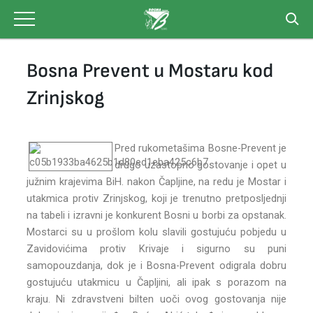
Skip
to
content
Bosna Prevent u Mostaru kod
Zrinjskog
Pred rukometašima Bosne-Prevent je
drugo uzastopno gostovanje i opet u
južnim krajevima BiH. nakon Čapljine, na redu je Mostar i
utakmica protiv Zrinjskog, koji je trenutno pretposljednji
na tabeli i izravni je konkurent Bosni u borbi za opstanak.
Mostarci su u prošlom kolu slavili gostujuću pobjedu u
Zavidovićima protiv Krivaje i sigurno su puni
samopouzdanja, dok je i Bosna-Prevent odigrala dobru
gostujuću utakmicu u Čapljini, ali ipak
s porazom na
kraju. Ni zdravstveni bilten uoči ovog gostovanja nije