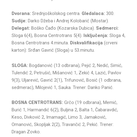
Dvorana:
Srednjoškolskog centra.
Gledalaca:
300.
Sudije:
Darko Džeba i Andrej Kolobarić (Mostar).
Delegat:
Boško Čađo (Kozarska Dubica).
Sedmerci:
Sloga 6(4), Bosna Centrotrans 5(4).
Isključenja:
Sloga 4,
Bosna Centrotrans 4.minuta.
Diskvalifikacija
(crveni
karton): Srđan Gavrić (Sloga) u 53.minutu.
SLOGA:
Bogdanović (13 odbrana), Pejić 2, Nedić, Simić,
Tulendić 2, Petrušić, Mišanović 1, Zekić 4, Lazić, Pavlov
9(3), Uljarević, Gavrić 2(1), Trifunović, Bosić (1 odbrana,
sedmerac), Milojević 1, Sauka. Trener: Danko Panić.
BOSNA CENTROTRANS:
Grčo (19 odbrana), Memić,
Burić 1, Harmandić 6(2), Buljina 2, Balta 1, Čabaravdić,
Keso, Divković 2, Imamagić, Limo 3, Jamaković,
Omanović, Skopljak 2(2), Travančić 2, Pekić. Trener:
Dragan Zovko.