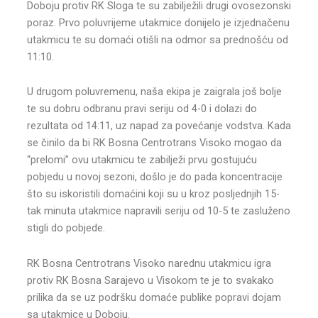
Doboju protiv RK Sloga te su zabilježili drugi ovosezonski
poraz. Prvo poluvrijeme utakmice donijelo je izjednačenu
utakmicu te su domaći otišli na odmor sa prednošću od
11:10.
U drugom poluvremenu, naša ekipa je zaigrala još bolje
te su dobru odbranu pravi seriju od 4-0 i dolazi do
rezultata od 14:11, uz napad za povećanje vodstva. Kada
se činilo da bi RK Bosna Centrotrans Visoko mogao da
“prelomi” ovu utakmicu te zabilježi prvu gostujuću
pobjedu u novoj sezoni, došlo je do pada koncentracije
što su iskoristili domaćini koji su u kroz posljednjih 15-
tak minuta utakmice napravili seriju od 10-5 te zasluženo
stigli do pobjede.
RK Bosna Centrotrans Visoko narednu utakmicu igra
protiv RK Bosna Sarajevo u Visokom te je to svakako
prilika da se uz podršku domaće publike popravi dojam
sa utakmice u Doboju.