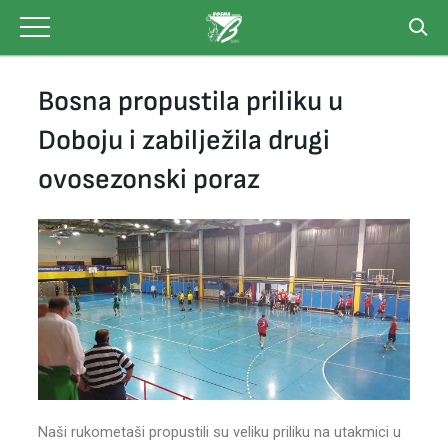
Skip
to
content
Bosna propustila priliku u
Doboju i zabilježila drugi
ovosezonski poraz
Naši rukometaši propustili su veliku priliku na utakmici u