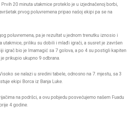
 Prvih 20 minuta utakmice proteklo je u izjednačenoj borbi,
završetak prvog poluvremena pripao našoj ekipi pa se na
gog poluvremena, pa je rezultat u jednom trenutku iznosio i
takmice, priliku su dobili i mlađi igrači, a susret je završen
i igrač bio je Imamagić sa 7 golova, a po 4 su postigli kapiten
o je prikupio ukupno 9 odbrana.
isoko se nalazi u sredini tabele, odnosno na 7. mjestu, sa 3
tuje ekipi Borca iz Banja Luke.
vijačima na podršci, a ovu pobjedu posvećujemo našem Fuadu
prije 4 godine.