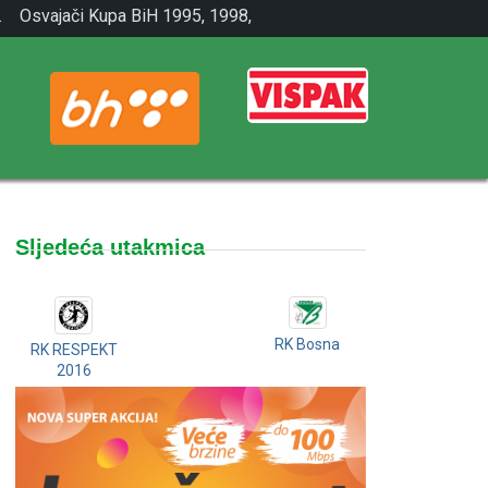
.
Osvajači Kupa BiH 1995, 1998,
2001.
Sljedeća utakmica
RK Bosna
RK RESPEKT
2016