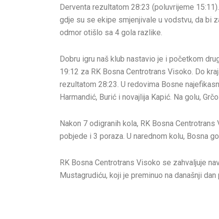
Derventa rezultatom 28:23 (poluvrijeme 15:11).
gdje su se ekipe smjenjivale u vodstvu, da bi 
odmor otišlo sa 4 gola razlike.
Dobru igru naš klub nastavio je i početkom dru
19:12 za RK Bosna Centrotrans Visoko. Do kraja u
rezultatom 28:23. U redovima Bosne najefikasnij
Harmandić, Burić i novajlija Kapić. Na golu, Grč
Nakon 7 odigranih kola, RK Bosna Centrotrans V
pobjede i 3 poraza. U narednom kolu, Bosna gos
RK Bosna Centrotrans Visoko se zahvaljuje na
Mustagrudiću, koji je preminuo na današnji dan 