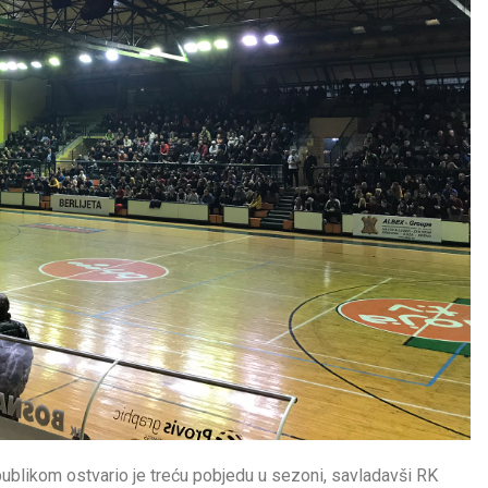
likom ostvario je treću pobjedu u sezoni, savladavši RK