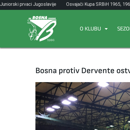
Skip
Juniorski prvaci Jugoslavije
Osvajači Kupa SRBiH 1965, 196
to
1971.
1982.
content
O KLUBU
SEZO
Bosna protiv Dervente ostv