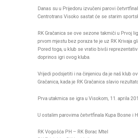
Danas su u Prijedoru izvučeni parovi četvrtfi
Centrotrans Visoko sastat će se starim sportsk
RK Gračanica se ove sezone takmiči u Prvoj ligi
prvom mjestu bez poraza te je uz RK Krivaja gl
Pored toga, u klub se vratio bivši reprezentati
doprinos igri ovog kluba.
Vrijedi podsjetiti i na činjenicu da je naš klu
Gračanica, kada je RK Gračanica slavio rezulta
Prva utakmica se igra u Visokom, 11. aprila 2018
U ostalim parovima četvrtfinala Kupa Bosne i H
RK Vogošća PH – RK Borac Mtel