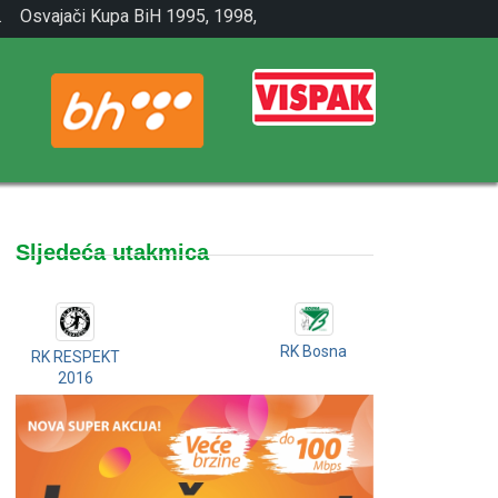
.
Osvajači Kupa BiH 1995, 1998,
2001.
Sljedeća utakmica
RK Bosna
RK RESPEKT
2016