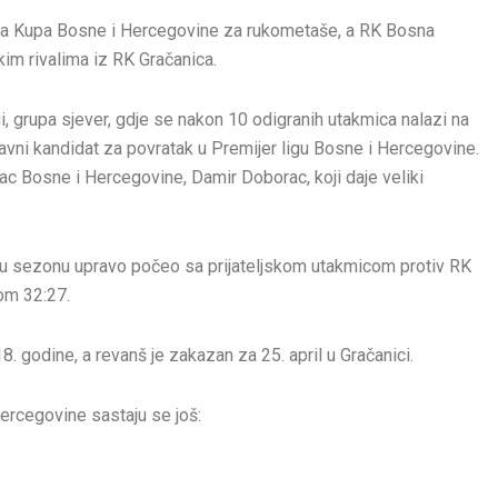
nala Kupa Bosne i Hercegovine za rukometaše, a RK Bosna
im rivalima iz RK Gračanica.
, grupa sjever, gdje se nakon 10 odigranih utakmica nalazi na
avni kandidat za povratak u Premijer ligu Bosne i Hercegovine.
vac Bosne i Hercegovine, Damir Doborac, koji daje veliki
b ovu sezonu upravo počeo sa prijateljskom utakmicom protiv RK
tom 32:27.
. godine, a revanš je zakazan za 25. april u Gračanici.
ercegovine sastaju se još: