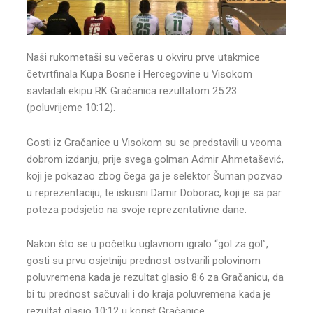
Naši rukometaši su večeras u okviru prve utakmice
četvrtfinala Kupa Bosne i Hercegovine u Visokom
savladali ekipu RK Gračanica rezultatom 25:23
(poluvrijeme 10:12).
Gosti iz Gračanice u Visokom su se predstavili u veoma
dobrom izdanju, prije svega golman Admir Ahmetašević,
koji je pokazao zbog čega ga je selektor Šuman pozvao
u reprezentaciju, te iskusni Damir Doborac, koji je sa par
poteza podsjetio na svoje reprezentativne dane.
Nakon što se u početku uglavnom igralo “gol za gol”,
gosti su prvu osjetniju prednost ostvarili polovinom
poluvremena kada je rezultat glasio 8:6 za Gračanicu, da
bi tu prednost sačuvali i do kraja poluvremena kada je
rezultat glasio 10:12 u korist Gračanice.