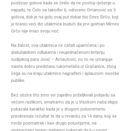
postizao golove kada se činilo da ne postoji rješenje u
napadu, te Čolo sa također 6, odnosno Omanović sa 5
golova, dok je na golu ovaj put dobar bio Enes Sirčo, koji
je branio veći dio utakmice budući da prvi golman Mirnes
Grčo nije imao svoju noć.
Na žalost, ova utakmica će ostati upamćena i po
diskutabilnim odlukama i neujednačenom kriteriju
sudijskog para Jović – Arnautović, no to ne umanjuje
zaista dobru predstavu rukometaša iz Gračanice, zbog
čega su na kraju utakmice nagrađeni i aplauzom visočke
publike.
Bez obzira što smo svi zajedno priželjkivali pobjedu sa
većom razlikom, smatramo da je u Visokom naša ekipa
pokazala karakter kada je u drugom poluvremenu
preokrenula rezultat te da u revanšu za 14 dana, koji se
može posmatrati i kao drugo poluvrijeme, na
gostujućem terenu trebamo pokazati da li u ovom