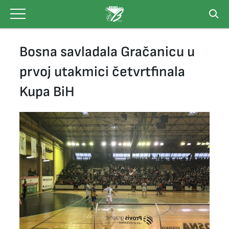
Skip
to
content
Bosna savladala Gračanicu u
prvoj utakmici četvrtfinala
Kupa BiH