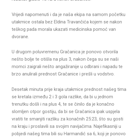
Vrijedi napomenuti i da je naša ekipa na samom početku
utakmice ostala bez Eldina Travančića kojem se nakon
teškog pada morala ukazati medicinska pomoć van
dvorane.
U drugom poluvremenu Gračanica je ponovo otvorila
nešto bolje te otišla na plus 3, nakon čega su se naši
momci zaigrali nešto angažiranije u odbrani i napadu te
brzo anulirali prednost Gračanice i prešli u vodstvo.
Desetak minuta prije kraja utakmice prednost našeg tima
se kretala između 2 i 3 gola razlike, da bi u jednom
trenutku došli i na plus 4, te se činilo da je konačno
slomljen otpor gostiju, da bi se Gračanica ipak uspjela
vratiti te smanjiti razliku za konačnih 25:23, što su gosti
na kraju i proslavili sa svojim navijačima. Najefikasniji u
pobjedi našeg tima bili su Harmandić sa 6, koji je ponovo