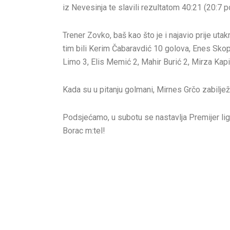
iz Nevesinja te slavili rezultatom 40:21 (20:7 p
Trener Zovko, baš kao što je i najavio prije utak
tim bili Kerim Čabaravdić 10 golova, Enes Skop
Limo 3, Elis Memić 2, Mahir Burić 2, Mirza Kapi
Kada su u pitanju golmani, Mirnes Grčo zabilje
Podsjećamo, u subotu se nastavlja Premijer li
Borac m:tel!