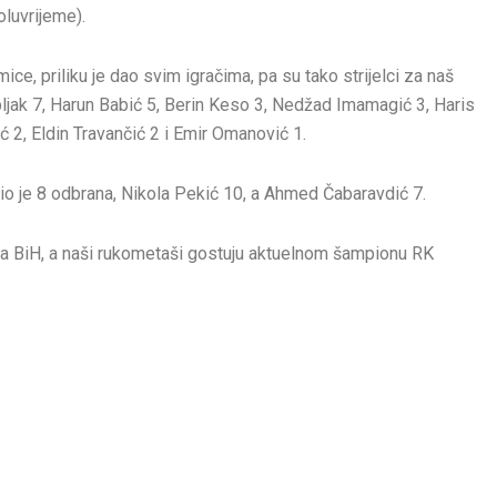
oluvrijeme).
mice, priliku je dao svim igračima, pa su tako strijelci za naš
ljak 7, Harun Babić 5, Berin Keso 3, Nedžad Imamagić 3, Haris
ć 2, Eldin Travančić 2 i Emir Omanović 1.
žio je 8 odbrana, Nikola Pekić 10, a Ahmed Čabaravdić 7.
ga BiH, a naši rukometaši gostuju aktuelnom šampionu RK