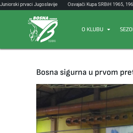
Skip
Juniorski prvaci Jugoslavije
Osvajači Kupa SRBiH 1965, 196
to
1971.
1982.
content
O KLUBU
SEZO
Bosna sigurna u prvom pre