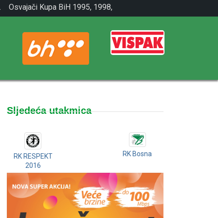
.
Osvajači Kupa BiH 1995, 1998,
2001.
Sljedeća utakmica
RK Bosna
RK RESPEKT
2016