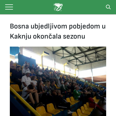
Skip
to
content
Bosna ubjedljivom pobjedom u
Kaknju okončala sezonu