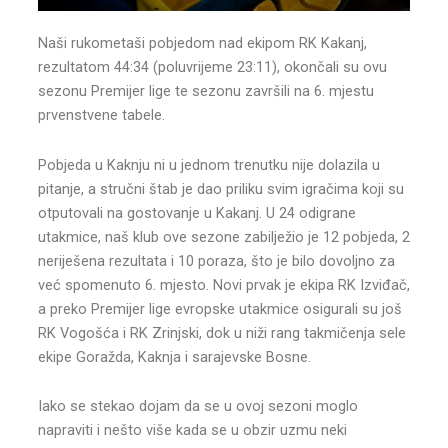
Naši rukometaši pobjedom nad ekipom RK Kakanj,
rezultatom 44:34 (poluvrijeme 23:11), okončali su ovu
sezonu Premijer lige te sezonu završili na 6. mjestu
prvenstvene tabele.
Pobjeda u Kaknju ni u jednom trenutku nije dolazila u
pitanje, a stručni štab je dao priliku svim igračima koji su
otputovali na gostovanje u Kakanj. U 24 odigrane
utakmice, naš klub ove sezone zabilježio je 12 pobjeda, 2
neriješena rezultata i 10 poraza, što je bilo dovoljno za
već spomenuto 6. mjesto. Novi prvak je ekipa RK Izviđač,
a preko Premijer lige evropske utakmice osigurali su još
RK Vogošća i RK Zrinjski, dok u niži rang takmičenja sele
ekipe Goražda, Kaknja i sarajevske Bosne.
Iako se stekao dojam da se u ovoj sezoni moglo
napraviti i nešto više kada se u obzir uzmu neki