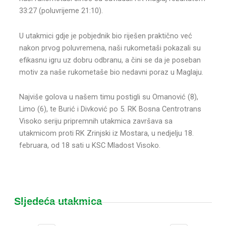
33:27 (poluvrijeme 21:10).
U utakmici gdje je pobjednik bio riješen praktično već
nakon prvog poluvremena, naši rukometaši pokazali su
efikasnu igru uz dobru odbranu, a čini se da je poseban
motiv za naše rukometaše bio nedavni poraz u Maglaju.
Najviše golova u našem timu postigli su Omanović (8),
Limo (6), te Burić i Divković po 5. RK Bosna Centrotrans
Visoko seriju pripremnih utakmica završava sa
utakmicom proti RK Zrinjski iz Mostara, u nedjelju 18.
februara, od 18 sati u KSC Mladost Visoko.
Sljedeća utakmica