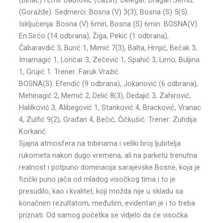
(Goražde). Sedmerci: Bosna (V) 3(3), Bosna (S) 5(5).
Isključenja: Bosna (V) 6min, Bosna (S) 6min. BOSNA(V):
En.Sirčo (14 odbrana), Žiga, Pekić (1 odbrana),
Čabaravdić 3, Burić 1, Mimić 7(3), Balta, Hrnjić, Bečak 3,
Imamagić 1, Lončar 3, Zečević 1, Spahić 3, Limo, Buljina
1, Grujić 1. Trener: Faruk Vražić
BOSNA(S): Efendić (9 odbrana), Jokanović (6 odbrana),
Mehinagić 2, Memić 2, Delić 8(3), Dedajić 3, Zahirović,
Halilković 3, Alibegović 1, Stanković 4, Bracković, Vranac
4, Zulfić 9(2), Građan 4, Bečić, Čičkušić. Trener: Zuhdija
Korkarić
Sjajna atmosfera na tribinama i veliki broj ljubitelja
rukometa nakon dugo vremena, ali na parketu trenutna
realnost i potpuno dominacija sarajevske Bosne, koja je
fizički puno jača od mladog visočkog tima i to je
presudilo, kao i kvalitet, koji možda nije u skladu sa
konačnim rezultatom, međutim, evidentan je i to treba
priznati. Od samog početka se vidjelo da će visočka