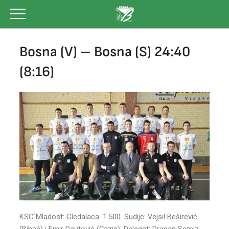
Skip
to
content
Bosna (V) – Bosna (S) 24:40
(8:16)
KSC“Mladost: Gledalaca: 1.500. Sudije: Vejsil Beširević
(Bihać) i Emir Dautović (Cazin). Delegat: Dragan Semiz