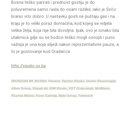
Bosna teško parirati i prednost gostiju je do
poluvremena samo rasla do osam razlike, iako je Sirčo
branio vrlo dobro. U nastavku gosti ne puštaju gas i na
kraju je to veliki poraz domaćina, kod kojeg se vidjela
velika želja, koja nije bila dovoljna. Ipak, ovo je ionako bila
utakmica gdje su se bodovi teško mogli osvojiti i puno
važnija je ona koja slijedi nakon reprezentativne pauze, a
to je gostovanje kod Gradačca.
http://visoko.co.ba
SPONZORI RK BOSNA: Prevent, Općina Visoko, Visoko Ekoenergija,
Albex Group, Vispak dd, IGM Visoko, VGT Osiguranje, McMilano,
Pizzeria Milano, Kovo Galerija, Mala Group, Telemach