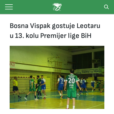
Skip
to
content
Bosna Vispak gostuje Leotaru
u 13. kolu Premijer lige BiH