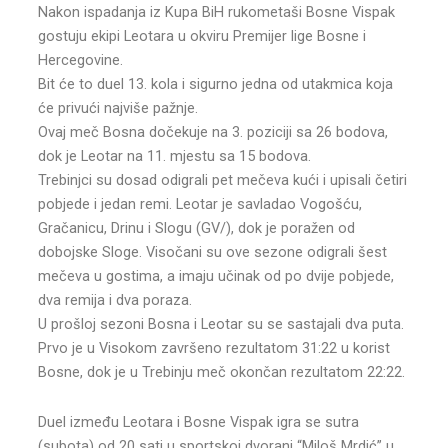
Nakon ispadanja iz Kupa BiH rukometaši Bosne Vispak
gostuju ekipi Leotara u okviru Premijer lige Bosne i
Hercegovine.
Bit će to duel 13. kola i sigurno jedna od utakmica koja
će privući najviše pažnje.
Ovaj meč Bosna dočekuje na 3. poziciji sa 26 bodova,
dok je Leotar na 11. mjestu sa 15 bodova.
Trebinjci su dosad odigrali pet mečeva kući i upisali četiri
pobjede i jedan remi. Leotar je savladao Vogošću,
Gračanicu, Drinu i Slogu (GV/), dok je poražen od
dobojske Sloge. Visočani su ove sezone odigrali šest
mečeva u gostima, a imaju učinak od po dvije pobjede,
dva remija i dva poraza.
U prošloj sezoni Bosna i Leotar su se sastajali dva puta.
Prvo je u Visokom završeno rezultatom 31:22 u korist
Bosne, dok je u Trebinju meč okončan rezultatom 22:22.
Duel između Leotara i Bosne Vispak igra se sutra
(subota) od 20 sati u sportskoj dvorani “Miloš Mrdić” u