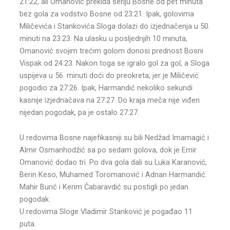
21:22, ali Omanović prekida seriju Bosne od pet minuta
bez gola za vodstvo Bosne od 23:21. Ipak, golovima
Miličevića i Stankovića Sloga dolazi do izjednačenja u 50.
minuti na 23:23. Na ulasku u posljednjih 10 minuta,
Omanović svojim trećim golom donosi prednost Bosni
Vispak od 24:23. Nakon toga se igralo gol za gol, a Sloga
uspijeva u 56. minuti doći do preokreta, jer je Miličević
pogodio za 27:26. Ipak, Harmandić nekoliko sekundi
kasnije izjednačava na 27:27. Do kraja meča nije viđen
nijedan pogodak, pa je ostalo 27:27.
U redovima Bosne najefikasniji su bili Nedžad Imamagić i
Almir Osmanhodžić sa po sedam golova, dok je Emir
Omanović dodao tri. Po dva gola dali su Luka Karanović,
Berin Keso, Muhamed Toromanović i Adnan Harmandić.
Mahir Burić i Kerim Čabaravdić su postigli po jedan
pogodak.
U redovima Sloge Vladimir Stanković je pogađao 11
puta.