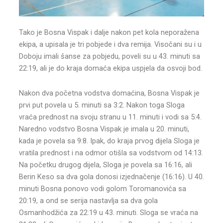
Tako je Bosna Vispak i dalje nakon pet kola neporažena
ekipa, a upisala je tri pobjede i dva remija. Visočani su i u
Doboju imali šanse za pobjedu, poveli su u 43. minuti sa
22:19, ali je do kraja domaća ekipa uspjela da osvoji bod.
Nakon dva početna vodstva domaćina, Bosna Vispak je
prvi put povela u 5. minuti sa 3:2. Nakon toga Sloga
vraća prednost na svoju stranu u 11. minuti i vodi sa 5:4.
Naredno vodstvo Bosna Vispak je imala u 20. minuti,
kada je povela sa 9:8. Ipak, do kraja prvog dijela Sloga je
vratila prednost i na odmor otišla sa vodstvom od 14:13.
Na početku drugog dijela, Sloga je povela sa 16:16, ali
Berin Keso sa dva gola donosi izjednačenje (16:16). U 40.
minuti Bosna ponovo vodi golom Toromanovića sa
20:19, a ond se serija nastavlja sa dva gola
Osmanhodžića za 22:19 u 43. minuti. Sloga se vraća na