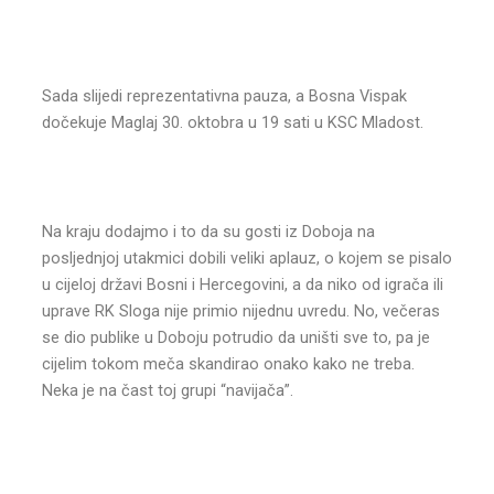
Sada slijedi reprezentativna pauza, a Bosna Vispak
dočekuje Maglaj 30. oktobra u 19 sati u KSC Mladost.
Na kraju dodajmo i to da su gosti iz Doboja na
posljednjoj utakmici dobili veliki aplauz, o kojem se pisalo
u cijeloj državi Bosni i Hercegovini, a da niko od igrača ili
uprave RK Sloga nije primio nijednu uvredu. No, večeras
se dio publike u Doboju potrudio da uništi sve to, pa je
cijelim tokom meča skandirao onako kako ne treba.
Neka je na čast toj grupi “navijača”.