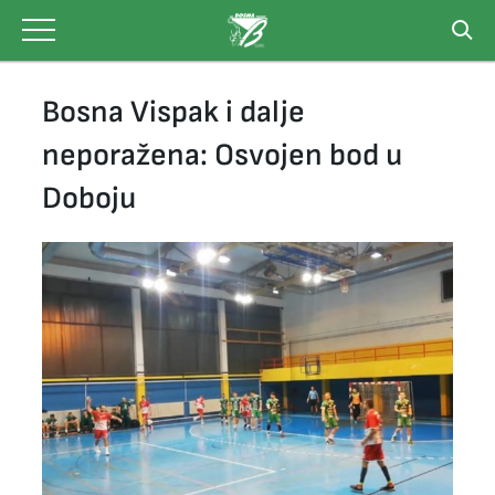
Skip
to
content
Bosna Vispak i dalje
neporažena: Osvojen bod u
Doboju