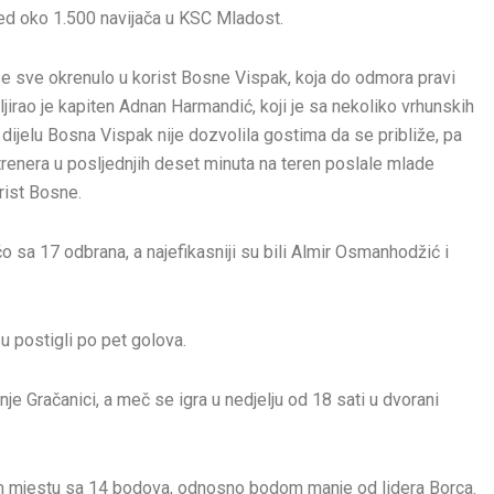
ed oko 1.500 navijača u KSC Mladost.
 se sve okrenulo u korist Bosne Vispak, koja do odmora pravi
ljirao je kapiten Adnan Harmandić, koji je sa nekoliko vrhunskih
dijelu Bosna Vispak nije dozvolila gostima da se približe, pa
trenera u posljednjih deset minuta na teren poslale mlade
rist Bosne.
o sa 17 odbrana, a najefikasniji su bili Almir Osmanhodžić i
u postigli po pet golova.
 Gračanici, a meč se igra u nedjelju od 18 sati u dvorani
 mjestu sa 14 bodova, odnosno bodom manje od lidera Borca.