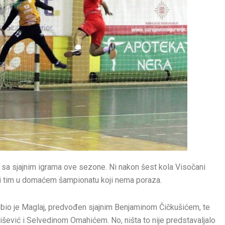
sa sjajnim igrama ove sezone. Ni nakon šest kola Visočani
ini tim u domaćem šampionatu koji nema poraza.
la bio je Maglaj, predvođen sjajnim Benjaminom Čičkušićem, te
ić i Selvedinom Omahićem. No, ništa to nije predstavaljalo