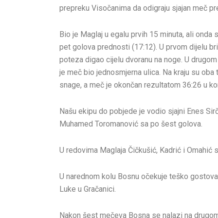
prepreku Visočanima da odigraju sjajan meč pr
Bio je Maglaj u egalu prvih 15 minuta, ali onda
pet golova prednosti (17:12). U prvom dijelu bri
poteza digao cijelu dvoranu na noge. U drugom 
je meč bio jednosmjerna ulica. Na kraju su oba 
snage, a meč je okončan rezultatom 36:26 u ko
Našu ekipu do pobjede je vodio sjajni Enes Sirč
Muhamed Toromanović sa po šest golova.
U redovima Maglaja Čičkušić, Kadrić i Omahić s
U narednom kolu Bosnu očekuje teško gostovanje
Luke u Gračanici.
Nakon šest mečeva Bosna se nalazi na drugom