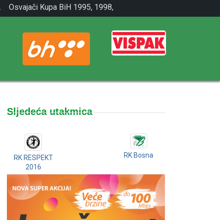
.
Osvajači Kupa BiH 1995, 1998,
2001.
Sljedeća utakmica
RK Bosna
RK RESPEKT
2016