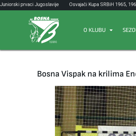
Skip
Juniorski prvaci Jugoslavije
Osvajači Kupa SRBiH 1965, 196
to
1971.
1982.
content
O KLUBU
SEZO
Bosna Vispak na krilima En