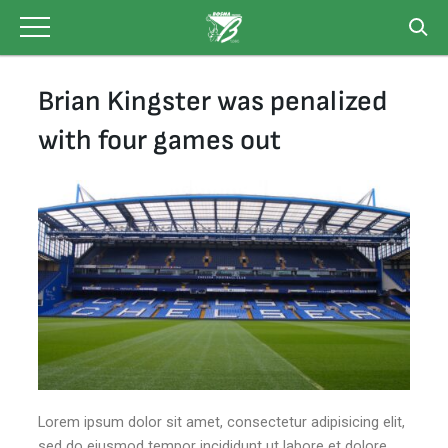
Skip
to
content
Brian Kingster was penalized
with four games out
Lorem ipsum dolor sit amet, consectetur adipisicing elit,
sed do eiusmod tempor incididunt ut labore et dolore