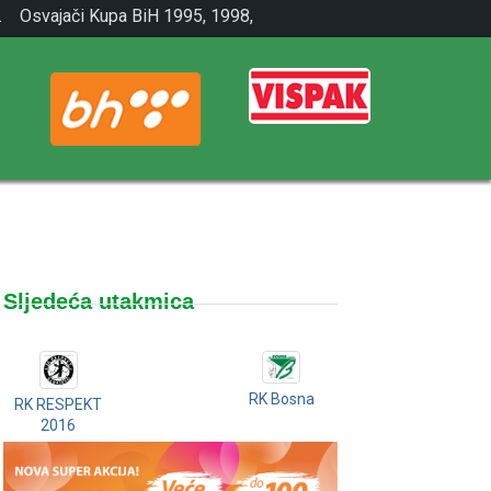
.
Osvajači Kupa BiH 1995, 1998,
2001.
Sljedeća utakmica
RK Bosna
RK RESPEKT
2016