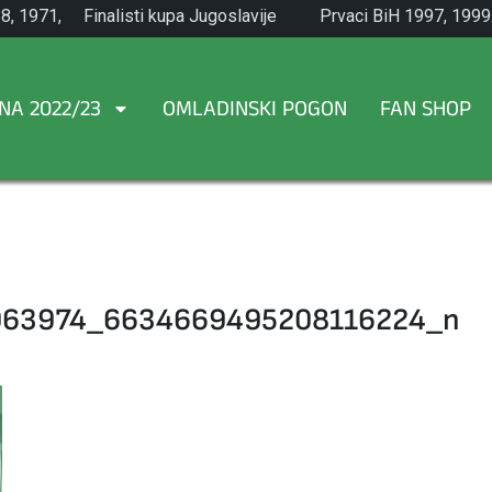
8, 1971,
Finalisti kupa Jugoslavije
Prvaci BiH 1997, 1999
1965.
NA 2022/23
OMLADINSKI POGON
FAN SHOP
063974_6634669495208116224_n