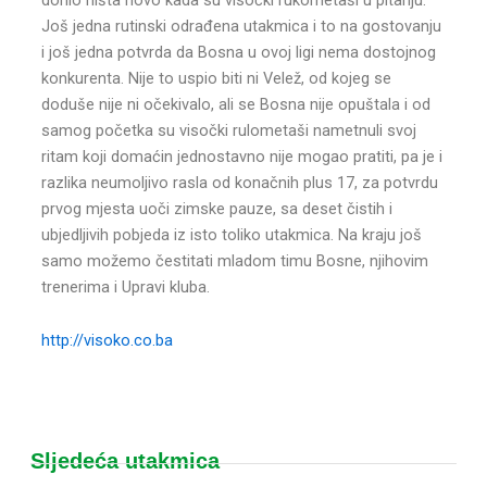
Još jedna rutinski odrađena utakmica i to na gostovanju
i još jedna potvrda da Bosna u ovoj ligi nema dostojnog
konkurenta. Nije to uspio biti ni Velež, od kojeg se
doduše nije ni očekivalo, ali se Bosna nije opuštala i od
samog početka su visočki rulometaši nametnuli svoj
ritam koji domaćin jednostavno nije mogao pratiti, pa je i
razlika neumoljivo rasla od konačnih plus 17, za potvrdu
prvog mjesta uoči zimske pauze, sa deset čistih i
ubjedljivih pobjeda iz isto toliko utakmica. Na kraju još
samo možemo čestitati mladom timu Bosne, njihovim
trenerima i Upravi kluba.
http://visoko.co.ba
Sljedeća utakmica