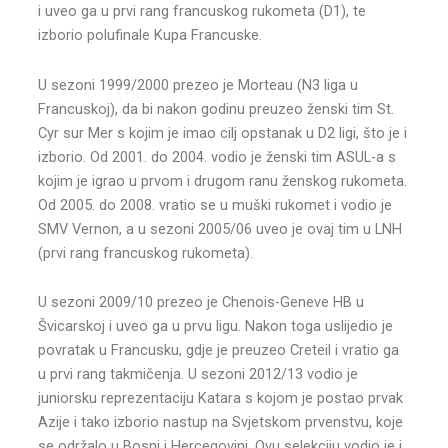
i uveo ga u prvi rang francuskog rukometa (D1), te
izborio polufinale Kupa Francuske.
U sezoni 1999/2000 prezeo je Morteau (N3 liga u
Francuskoj), da bi nakon godinu preuzeo ženski tim St.
Cyr sur Mer s kojim je imao cilj opstanak u D2 ligi, što je i
izborio. Od 2001. do 2004. vodio je ženski tim ASUL-a s
kojim je igrao u prvom i drugom ranu ženskog rukometa.
Od 2005. do 2008. vratio se u muški rukomet i vodio je
SMV Vernon, a u sezoni 2005/06 uveo je ovaj tim u LNH
(prvi rang francuskog rukometa).
U sezoni 2009/10 prezeo je Chenois-Geneve HB u
Švicarskoj i uveo ga u prvu ligu. Nakon toga uslijedio je
povratak u Francusku, gdje je preuzeo Creteil i vratio ga
u prvi rang takmičenja. U sezoni 2012/13 vodio je
juniorsku reprezentaciju Katara s kojom je postao prvak
Azije i tako izborio nastup na Svjetskom prvenstvu, koje
se održalo u Bosni i Hercegovini. Ovu selekciju vodio je i