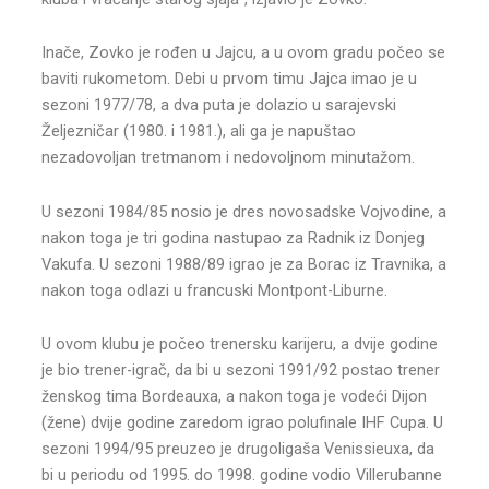
Inače, Zovko je rođen u Jajcu, a u ovom gradu počeo se
baviti rukometom. Debi u prvom timu Jajca imao je u
sezoni 1977/78, a dva
puta je dolazio u sarajevski
Željezničar (1980. i 1981.), ali ga je napuštao
nezadovoljan tretmanom i nedovoljnom minutažom.
U sezoni 1984/85 nosio je dres novosadske Vojvodine, a
nakon toga je tri godina nastupao za Radnik iz Donjeg
Vakufa. U sezoni 1988/89 igrao je za Borac iz Travnika, a
nakon toga odlazi u francuski Montpont-Liburne.
U ovom klubu je počeo trenersku karijeru, a dvije godine
je bio trener-igrač, da bi u sezoni 1991/92 postao trener
ženskog tima Bordeauxa, a nakon toga je vodeći Dijon
(žene) dvije godine zaredom igrao polufinale IHF Cupa. U
sezoni 1994/95 preuzeo je drugoligaša Venissieuxa, da
bi u periodu od 1995. do 1998. godine vodio Villerubanne