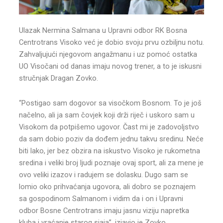
Ulazak Nermina Salmana u Upravni odbor RK Bosna
Centrotrans Visoko već je dobio svoju prvu ozbiljnu notu.
Zahvaljujući njegovom angažmanu i uz pomoć ostatka
UO Visočani od danas imaju novog trener, a to je iskusni
stručnjak Dragan Zovko.
“Postigao sam dogovor sa visočkom Bosnom. To je još
načelno, ali ja sam čovjek koji drži riječ i uskoro sam u
Visokom da potpišemo ugovor. Čast mi je zadovoljstvo
da sam dobio
poziv da dođem jednu takvu sredinu. Neće
biti lako, jer bez obzira na iskustvo Visoko je rukometna
sredina i veliki broj ljudi poznaje ovaj sport, ali za mene je
ovo veliki izazov i radujem se dolasku. Dugo sam se
lomio oko prihvaćanja ugovora, ali dobro se poznajem
sa gospodinom Salmanom i vidim da i on i Upravni
odbor Bosne Centrotrans imaju jasnu viziju napretka
kluba i vraćanje starog sjaja”, izjavio je Zovko.