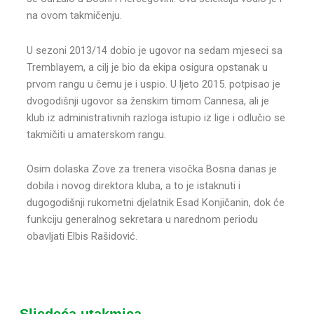
na ovom takmičenju.
U sezoni 2013/14 dobio je ugovor na sedam mjeseci sa
Tremblayem, a cilj je bio da ekipa osigura opstanak u
prvom rangu u čemu je i uspio. U ljeto 2015. potpisao je
dvogodišnji ugovor sa ženskim timom Cannesa, ali je
klub iz administrativnih razloga istupio iz lige i odlučio se
takmičiti u amaterskom rangu.
Osim dolaska Zove za trenera visočka Bosna danas je
dobila i novog direktora kluba, a to je istaknuti i
dugogodišnji rukometni djelatnik Esad Konjičanin, dok će
funkciju generalnog sekretara u narednom periodu
obavljati Elbis Rašidović.
Sljedeća utakmica