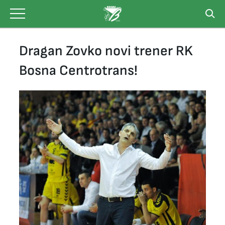
Skip
to
content
Dragan Zovko novi trener RK
Bosna Centrotrans!