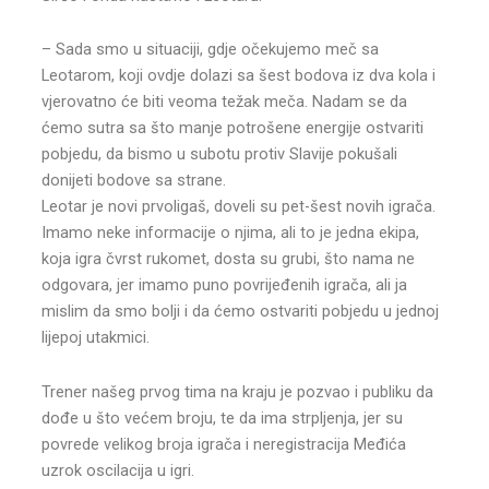
– Sada smo u situaciji, gdje očekujemo meč sa
Leotarom, koji ovdje dolazi sa šest bodova iz dva kola i
vjerovatno će biti veoma težak meča. Nadam se da
ćemo sutra sa što manje potrošene energije ostvariti
pobjedu, da bismo u subotu protiv Slavije pokušali
donijeti bodove sa strane.
Leotar je novi prvoligaš, doveli su pet-šest novih igrača.
Imamo neke informacije o njima, ali to je jedna ekipa,
koja igra čvrst rukomet, dosta su grubi, što nama ne
odgovara, jer imamo puno povrijeđenih igrača, ali ja
mislim da smo bolji i da ćemo ostvariti pobjedu u jednoj
lijepoj utakmici.
Trener našeg prvog tima na kraju je pozvao i publiku da
dođe u što većem broju, te da ima strpljenja, jer su
povrede velikog broja igrača i neregistracija Međića
uzrok oscilacija u igri.