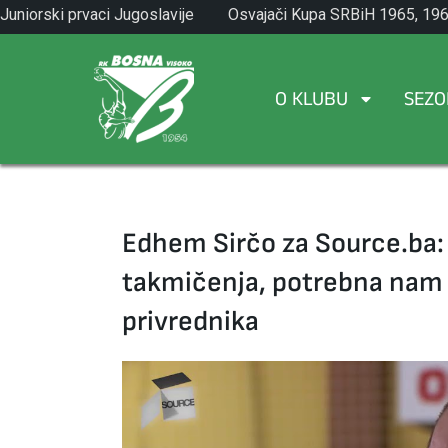
Skip
Juniorski prvaci Jugoslavije
Osvajači Kupa SRBiH 1965, 196
to
1971.
1982.
content
O KLUBU
SEZO
Edhem Sirčo za Source.ba:
takmičenja, potrebna nam j
privrednika