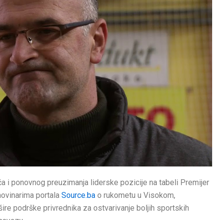
 i ponovnog preuzimanja liderske pozicije na tabeli Premijer
 novinarima portala
Source.ba
o rukometu u Visokom,
ire podrške privrednika za ostvarivanje boljih sportskih