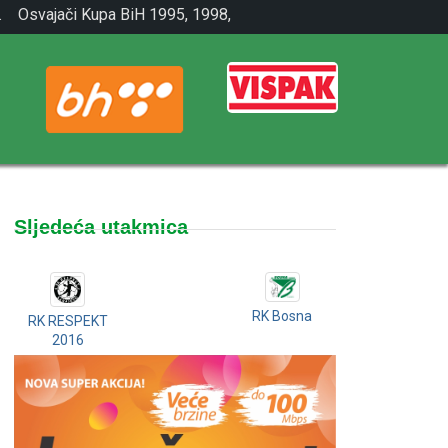
.
Osvajači Kupa BiH 1995, 1998,
2001.
Sljedeća utakmica
RK Bosna
RK RESPEKT
2016