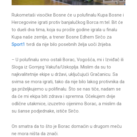
Rukometaši visočke Bosne će u polufinalu Kupa Bosne i
Hercegovine igrati protiv banjalučkog Borca m:tel. Bit će
to dueli dva tima, koja su prošle godine igrala u finalu
Kupa naše zemlje, a trener Bosne Edhem Sirčo za
Sport1
tvrdi da nije bilo posebnih želja uoči žrijeba.
– U polufinalu smo ostali Borac, Vogošća, mi i Izviđač ili
Sloga iz Gornjeg Vakufa/Uskoplja. Mislim da su to
najkvalitetnije ekipe u državi, uključujući Gračanicu. Sa
svima se mora igrati, tako da nije bilo lakog protivnika da
ga priželjkujemo u polifinalu. Što se nas tiče, nadam se
da će mi ekipa biti zdrava i spremna. Očekujem dvije
odlične utakmice, izuzetno cijenimo Borac, a mislim da
su šanse podjednake, ističe Sirčo.
On smatra da to što je Borac domaćin u drugom meču
ne mora ništa da znači.