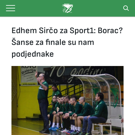
Skip
to
content
Edhem Sirčo za Sport1: Borac?
Šanse za finale su nam
podjednake