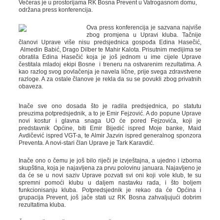
Večeras je u prostorijama RK Bosna Prevent u Vatrogasnom domu,
održana press konferencija.
Ova press konferencija je sazvana najviše
zbog promjena u Upravi kluba. Tačnije
članovi Uprave više nisu predsjednica gospođa Edina Hasečić,
Almedin Babić, Drago Dilber te Mahir Kalota. Prisutnim medijima se
obratila Edina Hasečić koja je još jednom u ime cijele Uprave
čestitala mladoj ekipi Bosne i treneru na ostvarenim rezultatima. A
kao razlog svog povlačenja je navela lične, prije svega zdravstvene
razloge. A za ostale članove je rekla da su se povukli zbog privatnih
obaveza.
Inače sve ono dosada što je radila predsjednica, po statutu
preuzima potpredsjednik, a to je Emir Fejzović. A do popune Uprave
novi kostur i glavna snaga UO će pored Fejzovića, koji je
predstavnik Općine, biti Emir Bijedić ispred Moje banke, Maid
Avdičević ispred VGT-a, te Almir Jazvin ispred generalnog sponzora
Preventa. A novi-stari član Uprave je Tark Karavdić.
Inače ono o čemu je još bilo riječi je izvještajna, a ujedno i izborna
skupština, koja je najavljena za prvu polovinu januara. Najavljeno je
da će se u novi saziv Uprave pozvati svi oni koji vole klub, te su
spremni pomoći klubu u daljem nastavku rada, i što boljem
funkcionisanju kluba. Potpredsjednik je rekao da će Općina i
grupacija Prevent, još jače stati uz RK Bosna zahvaljujući dobrim
rezultatima kluba.