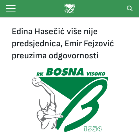
Skip
to
content
Edina Hasečić više nije
predsjednica, Emir Fejzović
preuzima odgovornosti