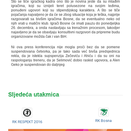
Što se tiče igračkog kadra ono što je novina jeste da su mlađim
igračima, koji su iznijeli teret polusezone na svojim leđima,
ponuđeni ugovori koji su stipendijskog karaktera. A što se tiče
pojačanja najvaljeno je da će se zbog situacije koja je teška, najprije
razgovarati sa bivšim igračima Bosne, da se eventualno neko od
njih vrati u matični klub. Igrači Bosne će imati pauzu do ponedjeljka
26. decembra, a onda nastavljaju sa trenažnim procesom, takodjer
najavljeno je da se obavljaju konsultivni razgovori da pripreme budu
organizovane možda čak i van BiH.
Ni ova press konferencija nije mogla proći bez da se pomene
suspendovana četvorka, pa je tako sada već bivša predsjednica
rekla, da je istekla supspenzija Zečeviću i Ahiću i da su oni na
raspologanju treneru, da je Selimović dobio raskid ugovora, a Alen
Geko je suspendovan do daljnjeg
Sljedeća utakmica
RK Bosna
RK RESPEKT 2016