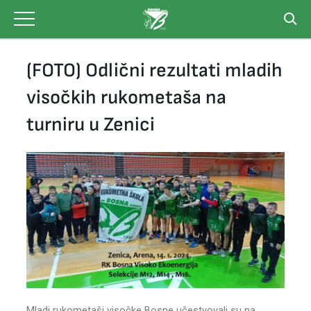
Skip
to
content
(FOTO) Odlični rezultati mladih
visočkih rukometaša na
turniru u Zenici
Mladi rukometaši visočke Bosne učestvovali su na