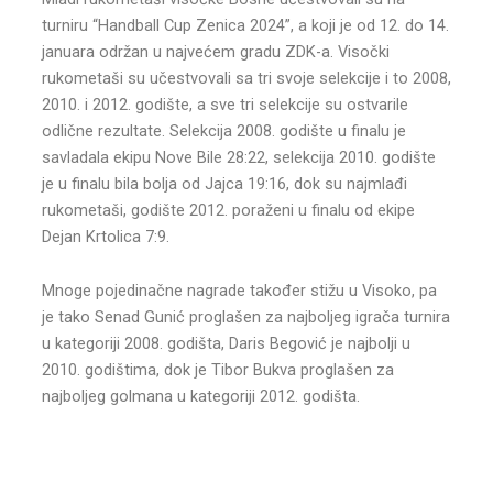
turniru “Handball Cup Zenica 2024”, a koji je od 12. do 14.
januara održan u najvećem gradu ZDK-a. Visočki
rukometaši su učestvovali sa tri svoje selekcije i to 2008,
2010. i 2012. godište, a sve tri selekcije su ostvarile
odlične rezultate. Selekcija 2008. godište u finalu je
savladala ekipu Nove Bile 28:22, selekcija 2010. godište
je u finalu bila bolja od Jajca 19:16, dok su najmlađi
rukometaši, godište 2012. poraženi u finalu od ekipe
Dejan Krtolica 7:9.
Mnoge pojedinačne nagrade također stižu u Visoko, pa
je tako Senad Gunić proglašen za najboljeg igrača turnira
u kategoriji 2008. godišta, Daris Begović je najbolji u
2010. godištima, dok je Tibor Bukva proglašen za
najboljeg golmana u kategoriji 2012. godišta.