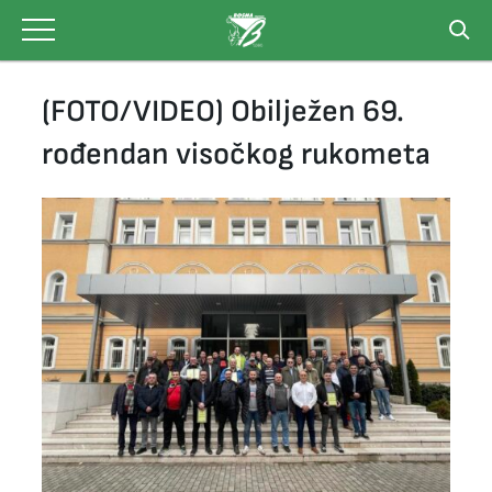
Skip
to
content
(FOTO/VIDEO) Obilježen 69.
rođendan visočkog rukometa