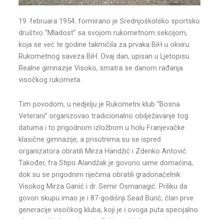
19. februara 1954. formirano je Srednjoškolsko sportsko
društvo “Mladost” sa svojom rukometnom sekcijom,
koja se već te godine takmičila za prvaka BiH u okviru
Rukometnog saveza BiH. Ovaj dan, upisan u Ljetopisu
Realne gimnazije Visoko, smatra se danom rađanja
visočkog rukometa.
Tim povodom, u nedjelju je Rukometni klub “Bosna
Veterani” organizovao tradicionalno obilježavanje tog
datuma i to prigodnom izložbom u holu Franjevačke
klasične gimnazije, a prisutnima su se ispred
organizatora obratili Mirza Handžić i Zdenko Antović.
Također, fra Stipo Alandžak je govorio uime domaćina,
dok su se prigodnim riječima obratili gradonačelnik
Visokog Mirza Ganić i dr. Semir Osmanagić. Priliku da
govori skupu imao je i 87-godišnji Sead Burić, član prve
generacije visočkog kluba, koji je i ovoga puta specijalno