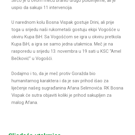
Sirćo je u ovom meču branio drugo poluvrijeme, ali je
uspio da sakupi 11 intervencija.
U narednom kolu Bosna Vispak gostuje Drini, ali prije
toga u srijedu naši rukometaši gostuju ekipi Vogošće u
okviru Kupa BiH. Sa Vogošćom se igra u okviru pretkola
Kupa BiH, a igra se samo jedna utakmica. Meč je na
rasporedu u srijedu 13. novembra u 19 sati u KSC “Amel
Bečković” u Vogošći.
Dodajmo i to, da je meč protiv Goražda bio
humanitarnog karaktera i da je sav prihod išao za
liječenje našeg sugrađanina Afana Selimovića. RK Bosna
Vispak će sutra objaviti koliki je prihod sakupljen za
malog Afana.