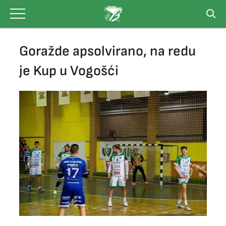
Skip
to
content
Goražde apsolvirano, na redu
je Kup u Vogošći