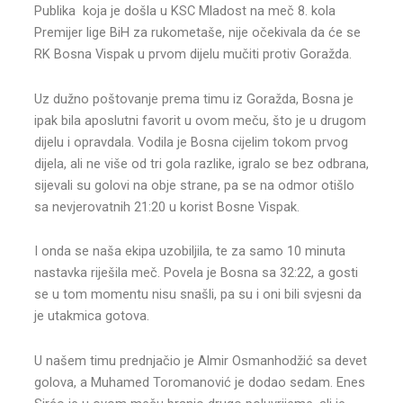
Publika koja je došla u KSC Mladost na meč 8. kola
Premijer lige BiH za rukometaše, nije očekivala da će se
RK Bosna Vispak u prvom dijelu mučiti protiv Goražda.
Uz dužno poštovanje prema timu iz Goražda, Bosna je
ipak bila aposlutni favorit u ovom meču, što je u drugom
dijelu i opravdala. Vodila je Bosna cijelim tokom prvog
dijela, ali ne više od tri gola razlike, igralo se bez odbrana,
sijevali su golovi na obje strane, pa se na odmor otišlo
sa nevjerovatnih 21:20 u korist Bosne Vispak.
I onda se naša ekipa uzobiljila, te za samo 10 minuta
nastavka riješila meč. Povela je Bosna sa 32:22, a gosti
se u tom momentu nisu snašli, pa su i oni bili svjesni da
je utakmica gotova.
U našem timu prednjačio je Almir Osmanhodžić sa devet
golova, a Muhamed Toromanović je dodao sedam. Enes