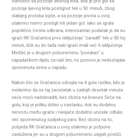
odnosno sa pozicije desnog krila, dok je prvi gol sa
pozicije lijevog krila postignut tek u 50. minuti, zbog
slabijeg protoka lopte, a sa pozicije pivota u ovoj
utakmici nismo postigli niti jedan gol. Iako se igrala
poprilično čvrsta odbrana, interesantan podatak je da su
igrači RK Gračanica prvo isključenje “zaradili” tek u 50-toj
minuti, dok su do tada naši igrači imali već 4 isključenja.
Medžić je u drugom poluvremenu “povukao” u
napadačkom dijelu za naš tim, no ponovo je nedostajala
spomenuta širina u napadu.
Nakon što se Gračanica odvojila na 4 gola razlike, bilo je
evidentno da se taj zaostatak u zadnjih desetak minuta
neće moći nadoknaditi, bez obzira na bravure Sirče na
golu, koji je priliku dobio u nastavku, dok su dodatnu
nervozu među igrače i navijače dodatno unosile odluke
već spomenutog sudijskog para. Bez obzira na to,
pobjeda RK Gračanica u ovoj utakmici je potpuno
zaslužena jer su u drugom poluvremenu uspjeli postići