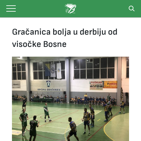
Skip
to
content
Gračanica bolja u derbiju od
visočke Bosne