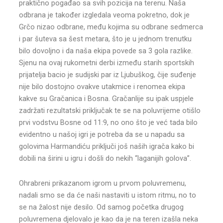
praktično pogađao sa svih pozicija na terenu. Naša
odbrana je također izgledala veoma pokretno, dok je
Grčo nizao odbrane, među kojima su odbrane sedmerca
i par šuteva sa šest metara, što je u jednom trenutku
bilo dovoljno i da naša ekipa povede sa 3 gola razlike.
Sjenu na ovaj rukometni derbi između starih sportskih
prijatelja bacio je sudijski par iz Ljubuškog, čije suđenje
nije bilo dostojno ovakve utakmice i renomea ekipa
kakve su Gračanica i Bosna. Gračanlije su ipak uspjele
zadržati rezultatski priključak te se na poluvrijeme otišlo
prvi vodstvu Bosne od 11:9, no ono što je već tada bilo
evidentno u našoj igri je potreba da se u napadu sa
golovima Harmandiću priključi još naših igrača kako bi
dobili na širini u igru i došli do nekih “laganijih golova”.
Ohrabreni prikazanom igrom u prvom poluvremenu,
nadali smo se da će naši nastaviti u istom ritmu, no to
se na žalost nije desilo. Od samog početka drugog
poluvremena djelovalo je kao da je na teren izašla neka