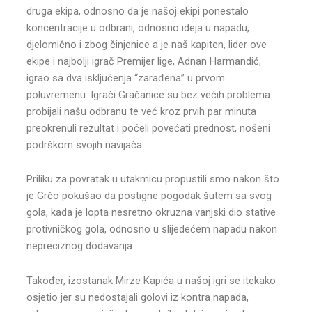
druga ekipa, odnosno da je našoj ekipi ponestalo
koncentracije u odbrani, odnosno ideja u napadu,
djelomično i zbog činjenice a je naš kapiten, lider ove
ekipe i najbolji igrač Premijer lige, Adnan Harmandić,
igrao sa dva isključenja “zarađena” u prvom
poluvremenu. Igrači Gračanice su bez većih problema
probijali našu odbranu te već kroz prvih par minuta
preokrenuli rezultat i poćeli povećati prednost, nošeni
podrškom svojih navijača.
Priliku za povratak u utakmicu propustili smo nakon što
je Grčo pokušao da postigne pogodak šutem sa svog
gola, kada je lopta nesretno okruzna vanjski dio stative
protivničkog gola, odnosno u slijedećem napadu nakon
nepreciznog dodavanja.
Također, izostanak Mirze Kapića u našoj igri se itekako
osjetio jer su nedostajali golovi iz kontra napada,