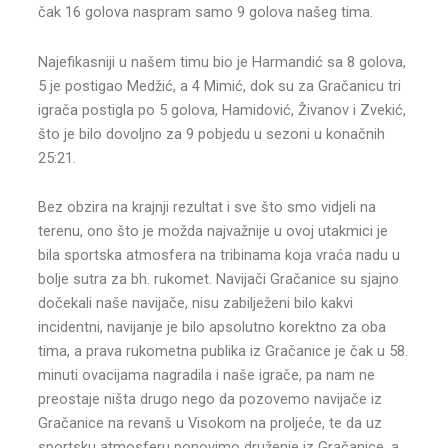
čak 16 golova naspram samo 9 golova našeg tima.
Najefikasniji u našem timu bio je Harmandić sa 8 golova,
5 je postigao Medžić, a 4 Mimić, dok su za Gračanicu tri
igrača postigla po 5 golova, Hamidović, Živanov i Zvekić,
što je bilo dovoljno za 9 pobjedu u sezoni u konačnih
25:21.
Bez obzira na krajnji rezultat i sve što smo vidjeli na
terenu, ono što je možda najvažnije u ovoj utakmici je
bila sportska atmosfera na tribinama koja vraća nadu u
bolje sutra za bh. rukomet. Navijači Gračanice su sjajno
dočekali naše navijače, nisu zabilježeni bilo kakvi
incidentni, navijanje je bilo apsolutno korektno za oba
tima, a prava rukometna publika iz Gračanice je čak u 58.
minuti ovacijama nagradila i naše igrače, pa nam ne
preostaje ništa drugo nego da pozovemo navijače iz
Gračanice na revanš u Visokom na proljeće, te da uz
sportsku atmosferu ponovimo druženje iz Gračanice, a