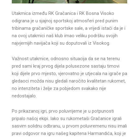
Utakmica između RK Gračanica i RK Bosna Visoko
odigrana je u sjajnoj sportskoj atmosferi pred punim
tribinama gračaničke sportske sale, a vrijedi istaći da je i
na ovoj utakmici naš klub imao veliku podršku svojih
najvjernijih navijača koji su doputovali iz Visokog.
Važnost utakmice, odnosno situacija da se na terenu
pred sami kraj prvog dijela polusezone sastaju timovi
koji dijele prvo mjesto, vjerovatno je utjecala na igrače pa
gledaoci možda nisu gledali naročito kvalitetan rukomet,
no intenziteta i želje za pobjedom svakako nije
nedostajalo.
Po prikazanoj igri, prvo poluvrijeme je u potpunosti
pripalo našoj ekipi. Iako su rukometaši Gračanice igrali
sasvim solidnu odbranu, u prvom poluvremenu nisu imali
pravi odgovor na igru našeg kapitena Harmandića, koji je