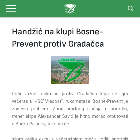
Skip
to
content
Handžić na klupi Bosne-
Prevent protiv Gradačca
Uoči važne utakmice protiv Gradačca koja se igra
večeras u KSC”Mladost”, rukometaše Bosne-Prevent je
zadesio problem. Zbog smrtnog slučaja u porodici,
trener ekipe Aleksandar Savić je hitno morao otputovati
u Bačku Palanku, tako da će
silom prilika ekipu u večerašnjem meču voditi sportski