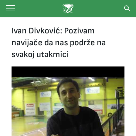
Skip
to
content
Ivan Divković: Pozivam
navijače da nas podrže na
svakoj utakmici