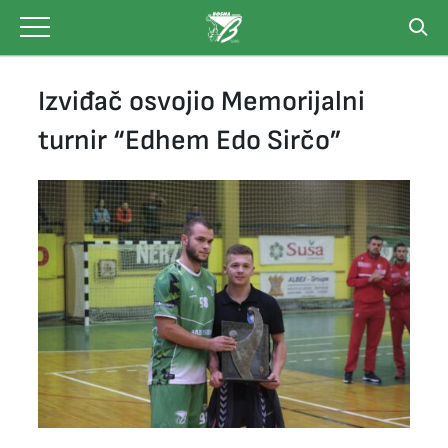
Skip
to
content
Izviđač osvojio Memorijalni
turnir “Edhem Edo Sirčo”