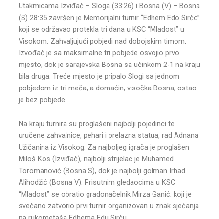
Utakmicama Izviđač – Sloga (33:26) i Bosna (V) – Bosna
(S) 28:35 završen je Memorijalni turnir “Edhem Edo Sirčo”
koji se održavao protekla tri dana u KSC “Mladost” u
Visokom. Zahvaljujući pobjedi nad dobojskim timom,
Izvođač je sa maksimalne tri pobjede osvojio prvo
mjesto, dok je sarajevska Bosna sa učinkom 2-1 na kraju
bila druga. Treće mjesto je pripalo Slogi sa jednom
pobjedom iz tri meča, a domaćin, visočka Bosna, ostao
je bez pobjede.
Na kraju turnira su proglašeni najbolji pojedinci te
uručene zahvalnice, pehari i prelazna statua, rad Adnana
Užičanina iz Visokog. Za najboljeg igrača je proglašen
Miloš Kos (Izviđač), najbolji strijelac je Muhamed
Toromanović (Bosna S), dok je najbolji golman Irhad
Alihodžić (Bosna V). Prisutnim gledaocima u KSC
“Mladost” se obratio gradonačelnik Mirza Ganić, koji je
svečano zatvorio prvi turnir organizovan u znak sjećanja
na rukometaša Edhema Edu Sirču.