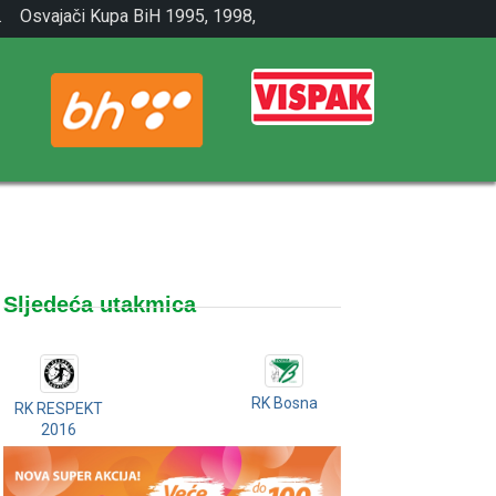
.
Osvajači Kupa BiH 1995, 1998,
2001.
Sljedeća utakmica
RK Bosna
RK RESPEKT
2016